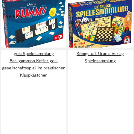
NORIS
SCHMIDT SPIELE
Spiel Deluxe-Set Rummy
Spielesammlung Die große
Spielesammlung
(132)
ab 26,24 €
(135)
in 6-7 Werktagen bei dir
ab 29,99 €
UVP
44,99 €
-33%
lieferbar in 2 Wochen
goki Spielesammlung
Königsfurt-Urania Verlag
Backgammon Koffer goki,
Spielesammlung
gesellschaftsspiel, im praktischen
Klappkästchen