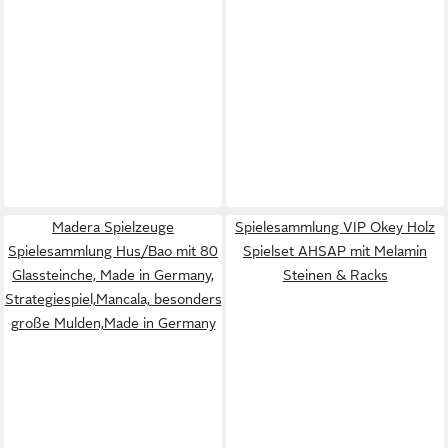
Madera Spielzeuge
Spielesammlung VIP Okey Holz
Spielesammlung Hus/Bao mit 80
Spielset AHSAP mit Melamin
Glassteinche, Made in Germany,
Steinen & Racks
Strategiespiel,Mancala, besonders
große Mulden,Made in Germany