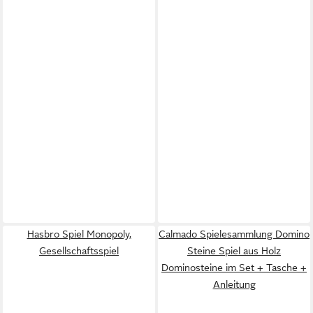
Hasbro Spiel Monopoly,
Calmado Spielesammlung Domino
Gesellschaftsspiel
Steine Spiel aus Holz
Dominosteine im Set + Tasche +
Anleitung