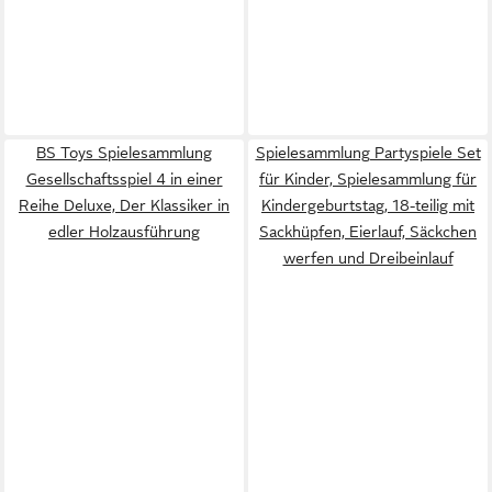
BS Toys Spielesammlung
Spielesammlung Partyspiele Set
Gesellschaftsspiel 4 in einer
für Kinder, Spielesammlung für
Reihe Deluxe, Der Klassiker in
Kindergeburtstag, 18-teilig mit
edler Holzausführung
Sackhüpfen, Eierlauf, Säckchen
werfen und Dreibeinlauf