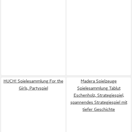
HUCH! Spielesammlung For the
Madera Spielzeuge
Girls, Partyspiel
Spielesammlung Tablut
Eschenholz, Strategiespiel,
spannendes Strategiespiel mit
tiefer Geschichte