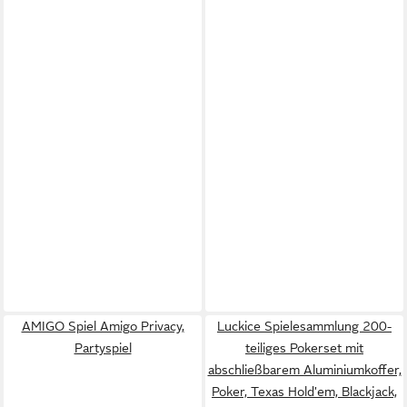
AMIGO Spiel Amigo Privacy,
Luckice Spielesammlung 200-
Partyspiel
teiliges Pokerset mit
abschließbarem Aluminiumkoffer,
Poker, Texas Hold'em, Blackjack,