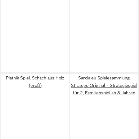
Piatnik Spiel, Schach aus Holz
Sarcia.eu Spielesammlung
(groß)
Stratego Original – Strategiespiel
für 2, Familienspiel ab 8 Jahren