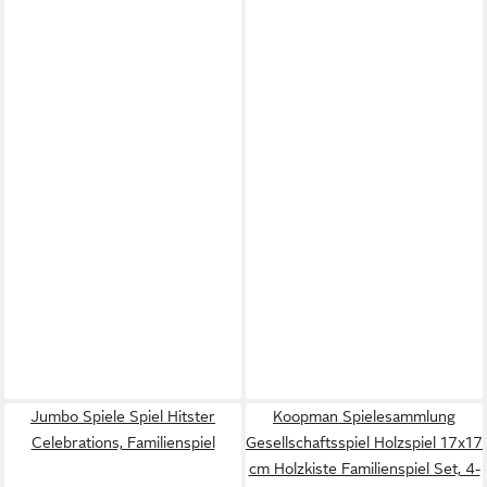
Jumbo Spiele Spiel Hitster
Koopman Spielesammlung
Celebrations, Familienspiel
Gesellschaftsspiel Holzspiel 17x17
cm Holzkiste Familienspiel Set, 4-