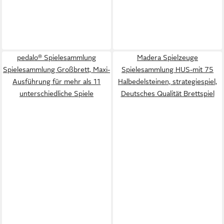
pedalo® Spielesammlung
Madera Spielzeuge
Spielesammlung Großbrett, Maxi-
Spielesammlung HUS-mit 75
Ausführung für mehr als 11
Halbedelsteinen, strategiespiel,
unterschiedliche Spiele
Deutsches Qualität Brettspiel