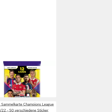
S
elkarte Topps - Champions
ue EXTRA 2022/23 - Trading
 €
 - 1 Booster
 Werktagen bei dir
 Sammelkarte Champions League
/22 - 50 verschiedene Sticker