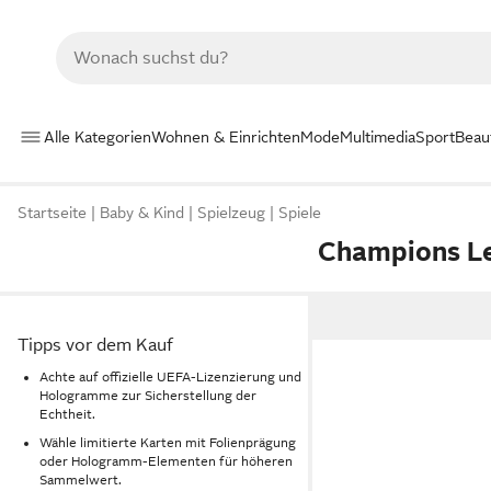
Alle Kategorien
Wohnen & Einrichten
Mode
Multimedia
Sport
Beau
Startseite
Baby & Kind
Spielzeug
Spiele
Champions L
Tipps vor dem Kauf
Achte auf offizielle UEFA-Lizenzierung und
Hologramme zur Sicherstellung der
Echtheit.
Wähle limitierte Karten mit Folienprägung
oder Hologramm-Elementen für höheren
Sammelwert.