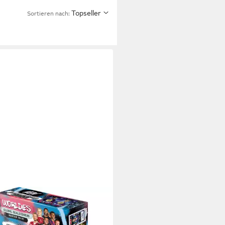
Topseller
Sortieren nach:
S
elkarte Match Attax
pions League 2025/26 1 Mini