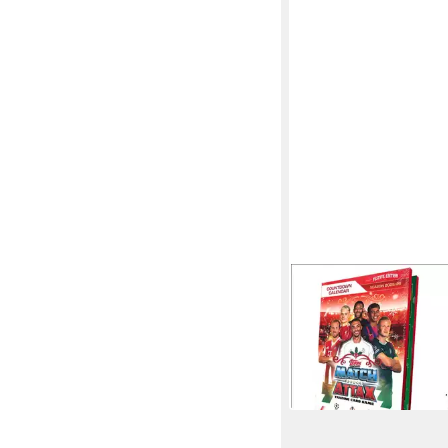
TOPPS/MERLIN
Sammelkarte 2025-2
Champions League Ad
ab 42,99 €
UVP
49,99 €
-14%
in 4-5 Werktagen bei dir