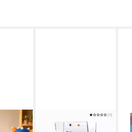
Y
CARDCOSMOS
(1)
TOPP
n Karten
Sammelkarte cardcosmos - Magnetic
Samm
o, EX, Booster
Card Holder 35PT Kartenhalter
Cham