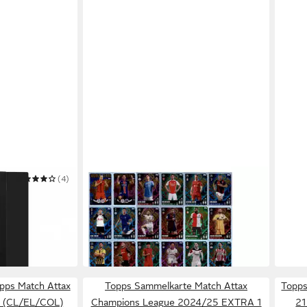
(4)
TOPPS
TOPP
album Karten
Sammelkarte Match Attax
Samm
oß
Champions League 24/25 Alle 27
Leag
33,99 €
7,99
Limitierte Karten + Sleeves
Cards
in 4-5 Werktagen bei dir
in 4-5
pps Match Attax
Topps Sammelkarte Match Attax
Topps
y (CL/EL/COL)
Champions League 2024/25 EXTRA 1
21