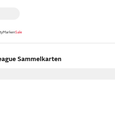
ty
Marken
Sale
eague Sammelkarten