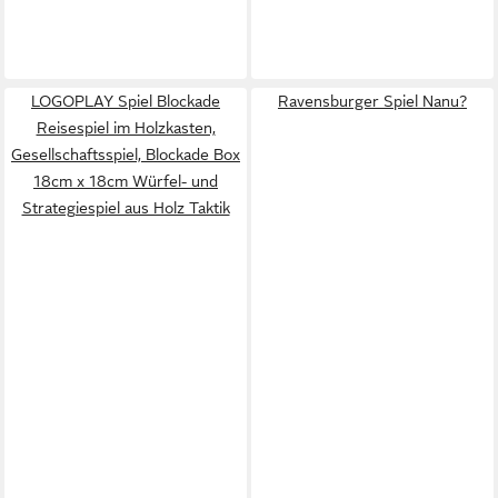
LOGOPLAY Spiel Blockade
Ravensburger Spiel Nanu?
Reisespiel im Holzkasten,
Gesellschaftsspiel, Blockade Box
18cm x 18cm Würfel- und
Strategiespiel aus Holz Taktik