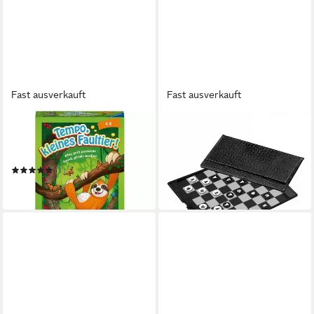
Fast ausverkauft
Fast ausverkauft
RAVENSBURGER
PHILOS
Spiel Tempo, kleines Faultier!
Spiel
14,67 €
- Reisespiel ab 4 Jahre
lieferbar in 2 Wochen
(1)
ab 13,15 €
in 3-4 Werktagen bei dir