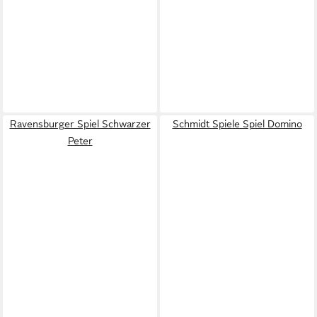
Ravensburger Spiel Schwarzer
Schmidt Spiele Spiel Domino
Peter