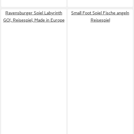
Ravensburger Spiel Labyrinth
Small Foot Spiel Fische angeln
GO!, Reisespiel, Made in Europe
Reisespiel