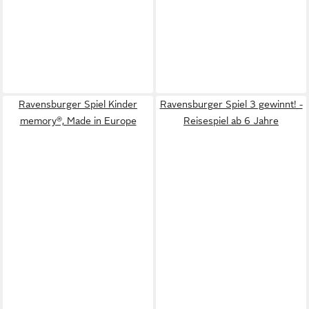
Ravensburger Spiel Kinder
Ravensburger Spiel 3 gewinnt! -
memory®, Made in Europe
Reisespiel ab 6 Jahre