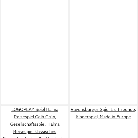
LOGOPLAY Spiel Halma
Ravensburger Spiel Eis-Freunde,
Reisespiel Gelb Grün,
Kinderspiel, Made in Europe
Gesellschaftsspiel, Halma
Reisespiel klassisches