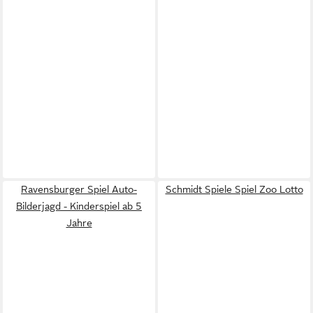
Ravensburger Spiel Auto-
Schmidt Spiele Spiel Zoo Lotto
Bilderjagd - Kinderspiel ab 5
Jahre