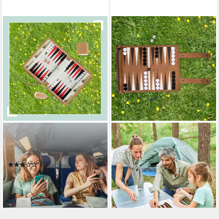
RELAXDAYS
RELAXDAYS
Spiel Backgammon Reisespiel,
Spiel Backgammon zum
Strategiespiel, hellbraun
Aufrollen, Strategiespiel
(2)
19,99 €
UVP
39,99 €
17,99 €
UVP
39,99 €
-50%
-55%
lieferbar - in 2-3 Werktagen bei dir
lieferbar - in 2-3 Werktagen bei dir