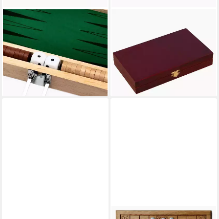
GOKI
GOKI
Spielesammlung
Spielesammlung Backgammon
Backgammon, Backgammon
Koffer goki, gesellschaftsspiel,
Reisespiel, eines der ältesten
im praktischen Klappkästchen
30,55 €
Brettspiele der Welt.
lieferbar - in 2-3 Werktagen bei dir
ab 31,95 €
lieferbar - in 2-3 Werktagen bei dir