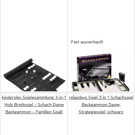
Fast ausverkauft
HAUSHALT INTERNATIONAL
PIATNIK
Spiel Reise Backgammon mit
Spiel Backgammon
ab 42,65 €
praktischer Tasche
lieferbar - in 2-3 Werktagen bei dir
16,69 €
lieferbar - in 9-11 Werktagen bei
dir
kinderplay Spielesammlung 3-in-1
relaxdays Spiel 3 in 1 Schachspiel
Holz Brettspiel – Schach Dame
Backgammon Dame,
Backgammon – Familien Spaß
Strategiespiel, schwarz