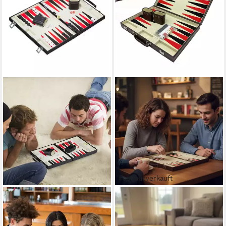
Fast ausverkauft
RELAXDAYS
RELAXDAYS
Spielesammlung Backgammon
Spiel Brauner Backgammon
Koffer
Koffer, Strategiespiel, braun