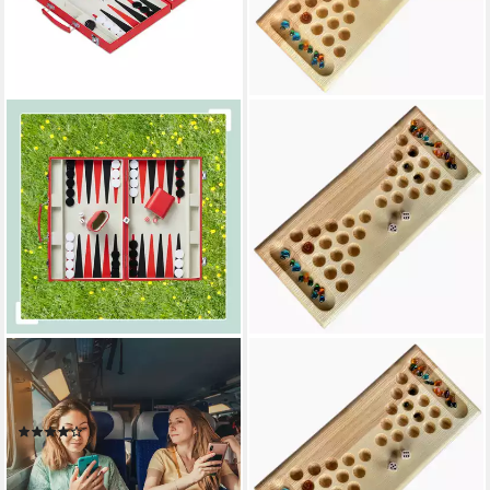
RELAXDAYS
MADERA SPIELZEUGE
Spiel Roter Backgammon
Spielesammlung Meisterdieb
Koffer, Strategiespiel
2 Personen Esche, Würfel
(1)
und Taktik Spiel, Made in
16,99 €
UVP
39,99 €
Germany
-58%
29,95 €