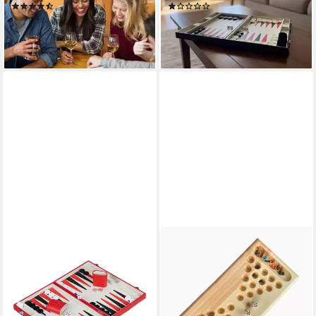
(5)
(1)
19,99 €
19,99 €
UVP
39,99 €
UVP
39,99 €
-50%
-50%
lieferbar - in 2-3 Werktagen bei dir
lieferbar - in 2-3 Werktagen bei dir