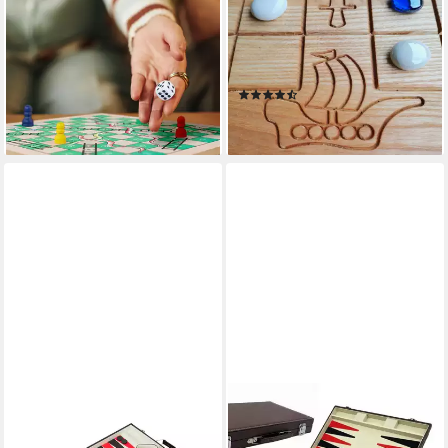
Spielesammlung mit 7
Spielesammlung Tablut
Brettspiele
Eschenholz, Strategiespiel,
29,99 €
UVP
59,99 €
spannendes Strategiespiel mit
-50%
tiefer Geschichte
lieferbar - in 2-3 Werktagen bei dir
(2)
38,95 €
lieferbar - in 2-3 Werktagen bei dir