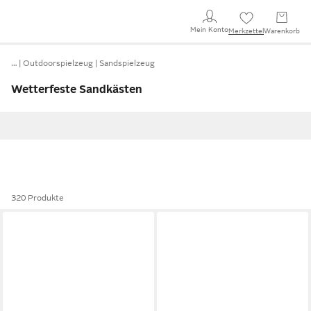
Mein Konto
Merkzettel
Warenkorb
…
Outdoorspielzeug
Sandspielzeug
Wetterfeste Sandkästen
320 Produkte