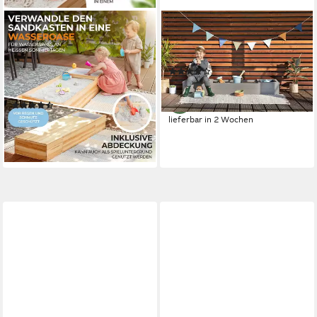
SCHRIMA
MUDDY BUDDY®
Sandkasten 4 in 1 Sandkasten
Sandkasten Space Saver,
aus Massivholz - mit
warmgrau
(8)
Holzabdeckung +
79,52 €
Wasserwanne
(6)
99,99 €
UVP
139,99 €
lieferbar in 2 Wochen
-29%
lieferbar - in 2-3 Werktagen bei dir