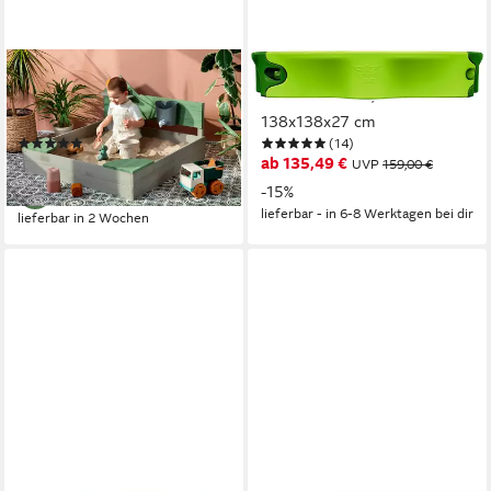
MUDDY BUDDY®
BIG
Sandkasten Cozy House,
Sandkasten BIG, BxTxH:
warmgrau/eukalyptus
138x138x27 cm
(1)
(14)
90,46 €
ab 135,49 €
UVP
159,00 €
-15%
lieferbar - in 6-8 Werktagen bei dir
lieferbar in 2 Wochen