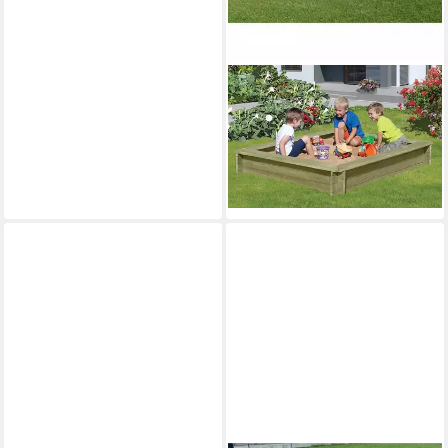
GARTENPIRAT
Sandkasten aus Kiefernholz
imprägniert KDI Aufbau mit
Stecksystem
313,95 €
lieferbar - in 6-7 Werktagen bei dir