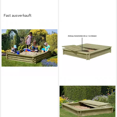
Fast ausverkauft
GARTENPIRAT
Sandkasten 180x180 cm aus
Holz Palisaden Ø 10 cm
Rundhölzer
272,90 €
lieferbar - in 6-7 Werktagen bei dir