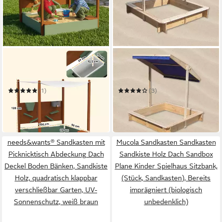
AIYAPLAY
MELKO
Sandkasten Sandbox mit
Sandkasten Sandkasten
Sandspielzeug Sitzbänken
Sandkiste 120x120 CM Holz
Bodenvlies für Outdoor
mit verstellbaren Dach
(1)
(3)
Garten
Sandbox
144,99 €
69,80 €
UVP
239,90 €
UVP
97,90 €
-40%
-29%
in 2-3 Werktagen bei dir
in 3-4 Werktagen bei dir
needs&wants® Sandkasten mit
Mucola Sandkasten Sandkasten
Picknicktisch Abdeckung Dach
Sandkiste Holz Dach Sandbox
Deckel Boden Bänken, Sandkiste
Plane Kinder Spielhaus Sitzbank,
Holz, quadratisch klappbar
(Stück, Sandkasten), Bereits
verschließbar Garten, UV-
imprägniert (biologisch
Sonnenschutz, weiß braun
unbedenklich)