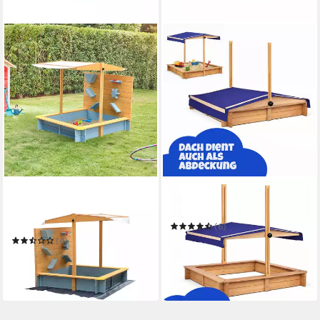
HOME DELUXE
BESTLIVINGS
Sandkasten mit Überdachung
Sandkasten aus Tannenholz
SANDY - 110 x 110 x 110 cm
(6)
87,99 €
UVP
99,99 €
(4)
139,00 €
UVP
179,00 €
-12%
-22%
in 4-5 Werktagen bei dir
lieferbar in 3 Wochen