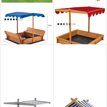
EN.CASA
TECTAKE
Sandkasten
Sandkasten Holzsandkasten,
120 x 120 x 120 cm, Holz,
(6)
verstellbares Dach
125,59 €
UVP
184,99 €
(4)
64,99 €
UVP
99,00 €
-32%
-34%
in 5-6 Werktagen bei dir
in 2-3 Werktagen bei dir