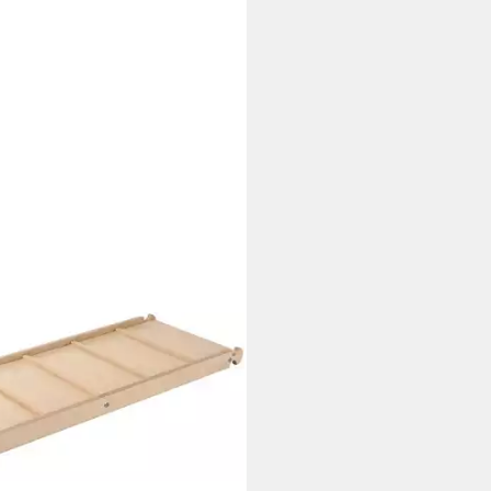
erbrett »Kari«, Made in Europe
tagen bei dir