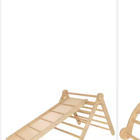
PINOLINO®
PINOLIN
Klettergerüst Kletterset »Kari« mit Dreieck und
Kletter
Brett, (Set, 2-St)
Made in
159,99 €
115,99 
UVP
249,00 €
nur diesen Monat
nur die
-36%
-31%
lieferbar - in 6-8 Werktagen bei dir
lieferbar