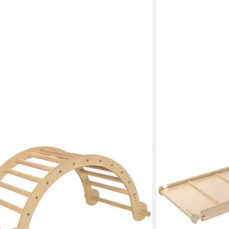
O®
PINOLINO®
gerüst Kletterbogen und Wippe »Kari«,
Klettergerüst Klett
59,99 €
 Europe
UVP
99,00 €
nur diesen Monat
€
UVP
169,00 €
sen Monat
-39%
lieferbar - in 6-8 Werk
 - in 6-8 Werktagen bei dir