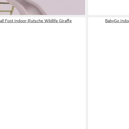
 in 3 Wochen
ll Foot Indoor-Rutsche Wildlife Giraffe
BabyGo Indoo