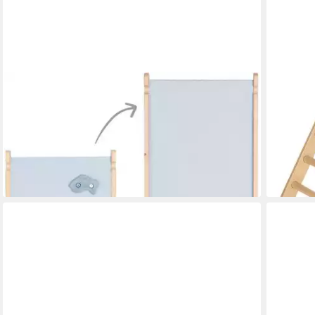
ROBA®
PINOLIN
Rutsche Rutschbrett für roba Kletterdreieck, für
Kletterg
roba Kletterdreieck und Spielturm
Europe
ab 70,51 €
102,99 
UVP
104,90 €
nur die
-33%
-31%
lieferbar - in 6-8 Werktagen bei dir
lieferbar