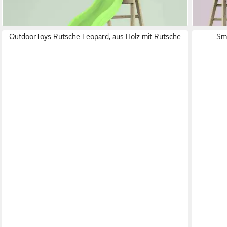
-20%
-25%
lieferbar in 3 Wochen
lieferbar
OutdoorToys Rutsche Leopard, aus Holz mit Rutsche
Sma