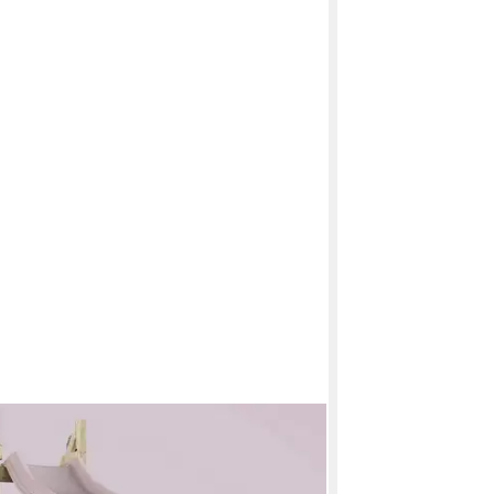
RTOYS
 Luchs, aus Holz mit Rutsche
 €
UVP
399,00 €