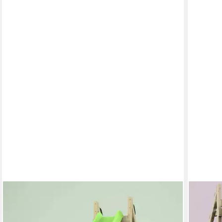
OUTDOORTOYS
OUTDOO
Rutsche Löwe 175 cm, aus Holz mit Rutsche
Rutsche
199,00 €
299,00
UVP
249,00 €