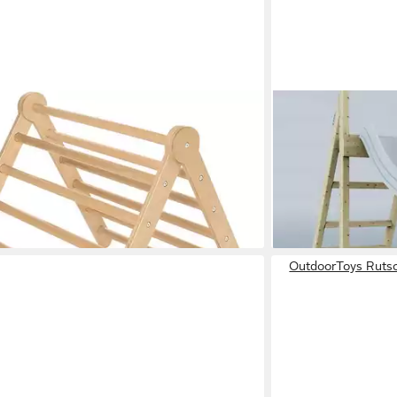
O®
OUTDOORTOYS
erüst Kletterdreieck »Kari«, Made in
Rutsche Fuchs, aus
299,00 €
UVP
399,0
€
UVP
149,00 €
-25%
sen Monat
leider ausverkauft
 - in 6-8 Werktagen bei dir
OutdoorToys Rutsch