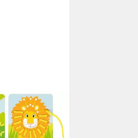
pagei Löwe Zebra, Kinderspiel,
üre, Tiere, Strickspiel
tagen bei dir