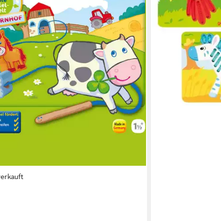
verkauft
lzeug Fädelspiele, spielend lernen und
en