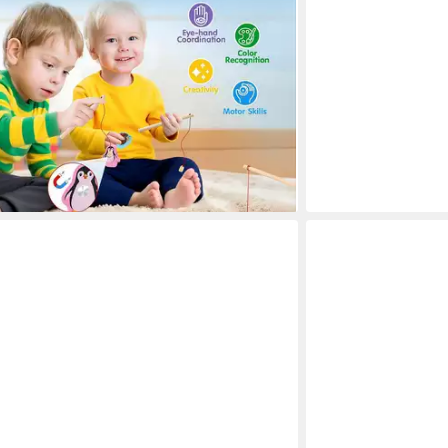
lzeug Montessori 2-in-1 Fädelspiel aus Holz
ile mit 6 Themen, Motorikspielzeug &
zle, ideales Geschenk für Mädchen &
UVP
35,00 €
 - in 3-4 Werktagen bei dir