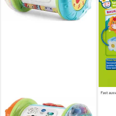
Fast aus
HABA
Lernspie
zuordn