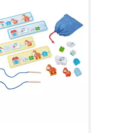
UVP
30,49 €
 - in 3-4 Werktagen bei dir