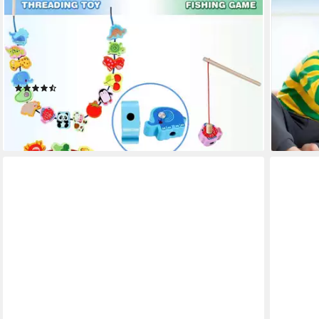
POPOLIC
OPHY
Lernspielzeug 2 in 1 Fädelspiel Montessori
Lernspie
Spielzeug (46 Psc Magnetisches Angelspiel Spiele
– 48 Te
ab 2 3 Jahre - Obst GemüSe Tiere Holzspielzeug, 1-
Holzpuz
St), Lernspiele Motorikspielzeug Geschenk für
Jungen
(10)
18,50 €
Kinder
ab 18,90 €
UVP
33,16 €
-47%
-43%
lieferbar
lieferbar - in 3-4 Werktagen bei dir