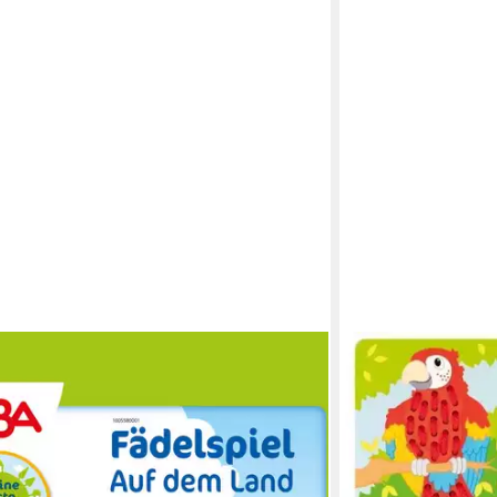
GOKI
Spiel Fädelspiel Pa
Holzplatten mit Schn
ab 19,99 €
lieferbar - in 3-4 Werk