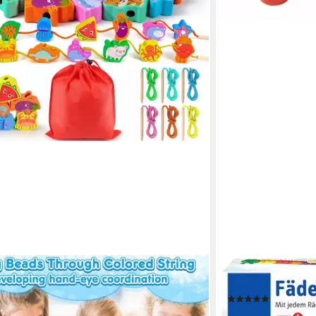
SELECTA
Spiel Fädelraupe, 
(23)
ab 16,95 €
UVP
22,9