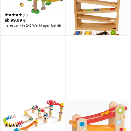
Windradbahn, Made in
Buche,Autorennbahn ab 2
Germany
Jahren mit 3 Autos und 2
(6)
Kugeln, Buchenholz
ab 99,99 €
42,95 €
lieferbar - in 2-3 Werktagen bei dir
lieferbar - in 2-3 Werktagen bei dir
HAPE
GOKI
Kugelbahn Rasante
Kugelbahn Autorennbahn,
Murmelbahn mit Domino
(packung, 3-tlg., set), Fördert
(2)
die Feinmotorik.
ab 28,11 €