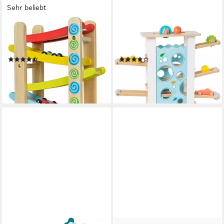
Sehr beliebt
EICHHORN
HOWA
Kugelbahn Color,
Kugelbahn, (7-tlg), aus Holz
Autorennbahn
mit 6 Rollelementen
(108)
(1)
ab 19,21 €
65,95 €
UVP
27,99 €
lieferbar - in 3-4 Werktagen bei dir
-31%
lieferbar - in 1-2 Werktagen bei dir