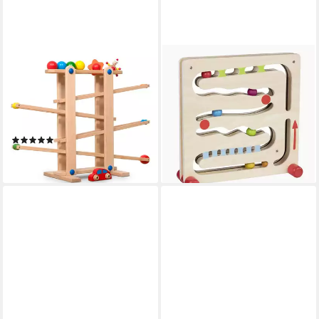
COEMO
GOKI
Kugelbahn, (8-tlg),
Kugelbahn Kugelbahn
Holzkugelbahn mit 7 mobilen
Spielzeugpreis, (packung, 1-
Teilen Murmelbahn Motorik
tlg., set), das fördert die
Spielzeug
motorischen Fähigkeiten
(3)
ab 29,95 €
59,99 €
lieferbar - in 2-3 Werktagen bei dir
lieferbar - in 3-4 Werktagen bei dir