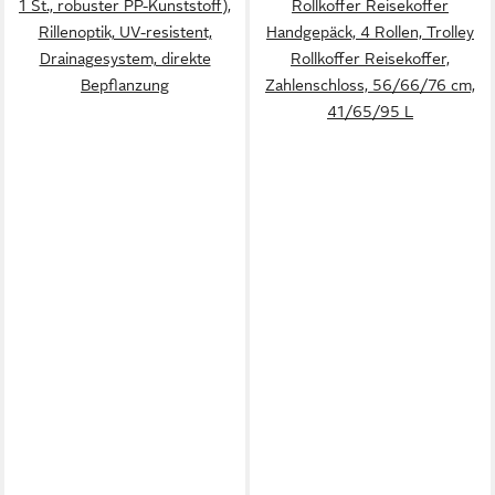
1 St., robuster PP-Kunststoff),
Rollkoffer Reisekoffer
Rillenoptik, UV-resistent,
Handgepäck, 4 Rollen, Trolley
Drainagesystem, direkte
Rollkoffer Reisekoffer,
Bepflanzung
Zahlenschloss, 56/66/76 cm,
41/65/95 L