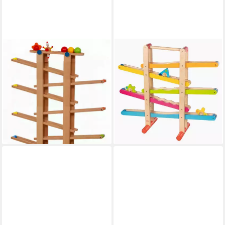
COEMO
GOKI
Kugelbahn, (8-tlg),
Kugelbahn Kreiselbahn aus
Holzkugelbahn mit 7 mobilen
Holz, (packung, 4-tlg.,
Teilen Murmelbahn Motorik
montiert), die kindliche
Spielzeug
Entwicklung fördern
94,99 €
ab 64,99 €
UVP
79,00 €
lieferbar - in 3-4 Werktagen bei dir
-18%
lieferbar - in 2-3 Werktagen bei dir