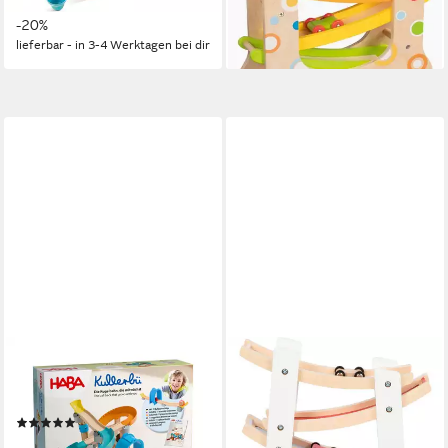
UVP
34,99 €
ab 36,95 €
-20%
lieferbar - in 2-3 Werktagen bei dir
lieferbar - in 3-4 Werktagen bei dir
HABA
SMALL FOOT
Kugelbahn Kullerbü - Step-By-
Kugelbahn Rennbahn Klassik
ab 19,59 €
Step, (39-tlg)
UVP
27,99 €
(1)
-30%
ab 40,14 €
UVP
49,99 €
lieferbar - in 3-4 Werktagen bei dir