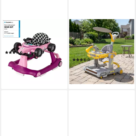
COSTWAY
OYAJIA
Lauflernhilfe 4 in 1
Lauflernhilfe 4in1
Lauflernwagen, mit Musik,
Lauflernhilfe Babywalker
Licht, ab 6 Monaten
Spiel, mit Musik, Licht, ab 6
(28)
Monaten
88,99 €
UVP
109,99 €
(2)
39,99 €
-19%
UVP
79,99 €
lieferbar - in 3-4 Werktagen bei dir
-50%
lieferbar - in 3-4 Werktagen bei dir
+7