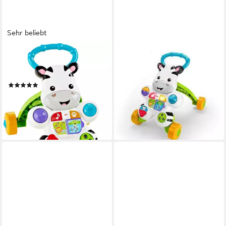
Sehr beliebt
FISHER-PRICE®
FISHER-PRICE®
Lauflernhilfe Lern mit mir
Lauflernwagen Fisher-Price
Zebra Lauflernwagen
Lern mit mir Zebra
(148)
Lauflernwagen Englisch
ab 28,99 €
UVP
33,99 €
DLF00 6 Monate
nur diesen Monat
50,99 €
-15%
lieferbar - in 3-4 Werktagen bei dir
lieferbar - in 2-3 Werktagen bei dir