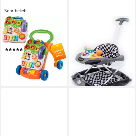
Sehr beliebt
VTECH®
CLAMARO
Lauflernwagen VTechBaby,
Lauflernwagen Gehfrei
Spiel-und Laufwagen, mit 11
Lauflernhilfe – Sicherer
Kindermelodien
Lauflernwagen für Babys
(674)
59,99 €
UVP
89,99 €
34,63 €
UVP
44,99 €
-33%
-23%
lieferbar - in 2-3 Werktagen bei dir
lieferbar - in 1-2 Werktagen bei dir