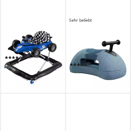
Sehr beliebt
COSTWAY
SCOOT AND RIDE
Lauflernhilfe, 4 in 1
Lauflernhilfe Scoot and Ride,
Lauflernwagen mit Lenkrad &
My First, 3 Spielgeräte in
Spieluhr
einem: Rutscher, Rollbrett
(2)
und Rutsche-Auto
76,99 €
UVP
95,99 €
(45)
79,90 €
-20%
lieferbar - in 2-3 Werktagen bei dir
lieferbar - in 4-5 Werktagen bei dir