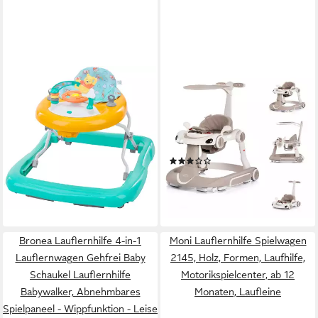
BRIGHT STARTS
CHIPOLINO
Lauflernhilfe Winnie the Pooh
Lauflernhilfe Happy Walker 5
Once Upon a Walk™
in 1, Musik, Räder, Lichter,
Lauflernhilfe, mit Licht und
Schaukelfunktion, Spielcenter,
Sound
Activity-Center
(4)
69,99 €
70,95 €
lieferbar - in 2-3 Werktagen bei dir
lieferbar - in 2-3 Werktagen bei dir
Bronea Lauflernhilfe 4-in-1
Moni Lauflernhilfe Spielwagen
Lauflernwagen Gehfrei Baby
2145, Holz, Formen, Laufhilfe,
Schaukel Lauflernhilfe
Motorikspielcenter, ab 12
Babywalker, Abnehmbares
Monaten, Laufleine
Spielpaneel - Wippfunktion - Leise