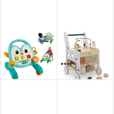
FISHER-PRICE®
MAMABRUM
Lauflernwagen Fisher-Price
Lauflernwagen
Pinguin
multifunktionaler Holz-
34,78 €
Lauflernwagen mit
lieferbar - in 2-3 Werktagen bei dir
Aktivitätsspielzeug - 6 in 1
(10)
45,14 €
lieferbar - in 3-4 Werktagen bei dir