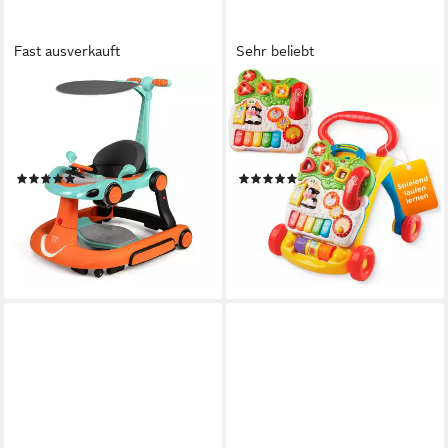
Fast ausverkauft
Sehr beliebt
COSTWAY
VTECH®
Lauflernhilfe, (1-tlg), 7 in 1
Lauflernwagen VTechBaby,
Lauflerwagen, klappbar,
Spiel-und Laufwagen - Special
einstellbar, mit Rädern
Edition, mit 11 Kindermelodien
(1)
(91)
76,79 €
39,95 €
UVP
139,99 €
UVP
44,99 €
-45%
-11%
lieferbar - in 3-4 Werktagen bei dir
lieferbar - in 2-3 Werktagen bei dir
+1