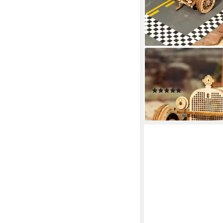
ROBOTIME
3D-Puzzle Grand-Prix
3D Puzzle, 220 Puzzle
(8)
ab 24,99 €
lieferbar - in 2-3 Werktag