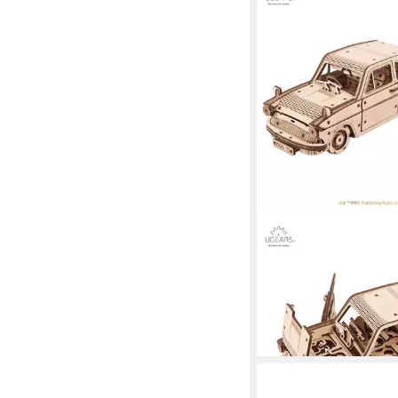
UGEARS
Modellbausatz Fliege
Anglia Harry Potter au
tlg)
ab 57,90 €
lieferbar - in 3-4 Werktag