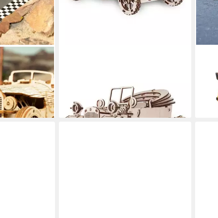
ECO WOOD ART
ECO
-Wagen 1:16
Modellbausatz Retrocar Oldtimer aus
Mode
teile
Holz, (315-tlg)
aus H
54,90 €
52,9
lieferbar - in 3-4 Werktagen bei dir
liefe
en bei dir