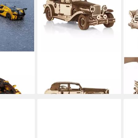
ECO WOOD ART
UGE
 Car Rennauto
Modellbausatz Ferdinand Retro Auto
Mode
aus Holz, (278-tlg)
aus 
49,90 €
ab 7
en bei dir
lieferbar - in 3-4 Werktagen bei dir
liefe