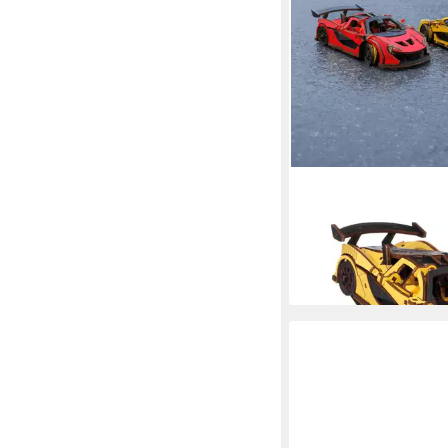
ECO WOOD ART
Modellbausatz Racing
aus Holz, (237-tlg)
52,90 €
lieferbar - in 3-4 Werktag