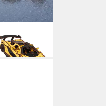
 WOOD ART
llbausatz Racing Car Rennauto
olz, (237-tlg)
0 €
rbar - in 3-4 Werktagen bei dir