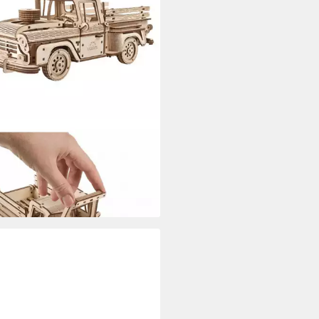
ARS
llbausatz Pickup Lumberjack
Holz, (460-tlg)
3,90 €
rbar - in 3-4 Werktagen bei dir