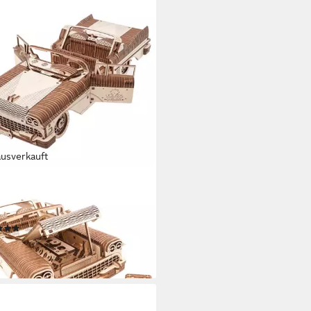
ausverkauft
ARS
llbausatz Traumcabriolet VM-
us Holz, (739-tlg)
(1)
0 €
rbar - in 3-4 Werktagen bei dir