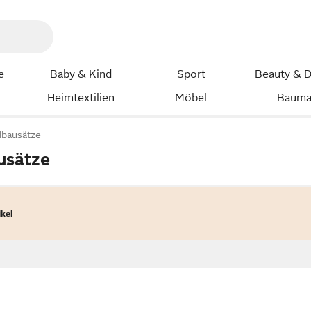
e
Baby & Kind
Sport
Beauty & D
Heimtextilien
Möbel
Bauma
lbausätze
usätze
ikel