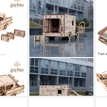
Fast 
ECO WOOD ART
UGE
nder Ford
Modellbausatz Krankenwagen aus
Mode
s Holz, (246-
Holz, (386-tlg)
05 a
74,90 €
89,9
lieferbar - in 3-4 Werktagen bei dir
liefe
en bei dir