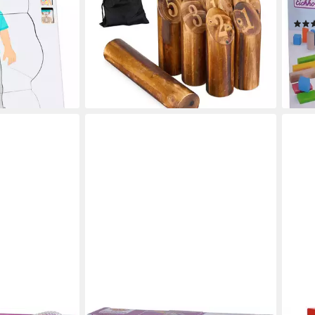
14,99 €
UVP
29,99 €
Ger
en bei dir
-50%
ab 1
lieferbar - in 3-4 Werktagen bei dir
-30
liefe