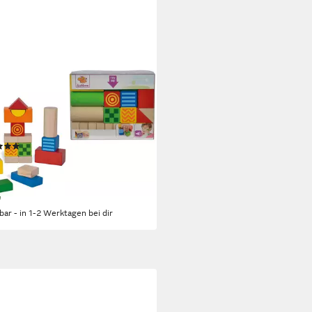
HHORN
 Fühl- und Klangbausteine
lbausteine, (20 St), Made in
many
(27)
5,01 €
UVP
17,99 €
rbar - in 1-2 Werktagen bei dir