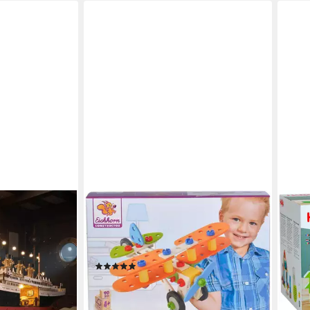
EICHHORN
HAB
ternal Atlantic
Constructor Flugzeug
Baus
3-tlg)
Konstruktionsspielsteine, (90 St),
Made
Made in Germany
Aufb
(32)
ab 4
en bei dir
ab 22,55 €
UVP
27,99 €
-46
-19%
liefe