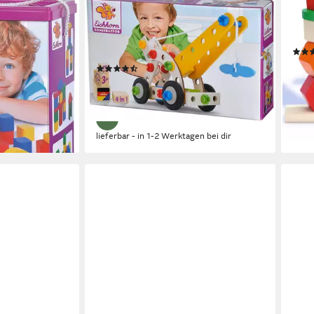
EICHHORN
EIC
(100 St), Made
Constructor Kranwagen, 70tlg.
Stec
Konstruktionsspielsteine, (70 St),
Puzz
Made in Germany
ab 1
(34)
ab 17,06 €
UVP
18,99 €
-14%
-10%
en bei dir
liefe
lieferbar - in 1-2 Werktagen bei dir