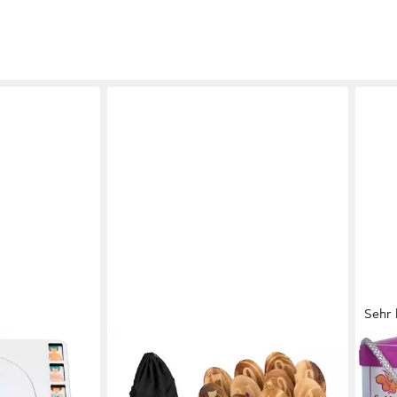
Sehr 
RELAXDAYS
EIC
Anatomie“,
Spielzeug-Gartenset Kubb
Holz
Wikingerspiel mit Tasche, (15-tlg)
Spie