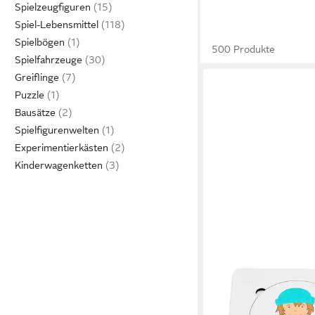
Spielzeugfiguren
Spiel-Lebensmittel
Spielbögen
500 Produkte
Spielfahrzeuge
Greiflinge
Puzzle
Bausätze
Spielfigurenwelten
Experimentierkästen
Kinderwagenketten
BETZOLD
Puzzle Lagenpuzzle „
Puzzleteile