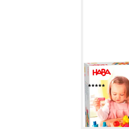
HABA
Steckspielzeug Farbkr
Germany
(19)
ab 31,92 €
UVP
39,99 €
-20%
lieferbar - in 1-2 Werktag