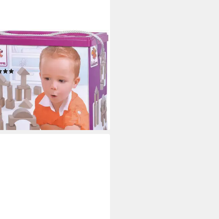
HHORN
r Spielbausteine, (100 St), Made
ermany
(7)
7,03 €
UVP
19,99 €
rbar - in 1-2 Werktagen bei dir