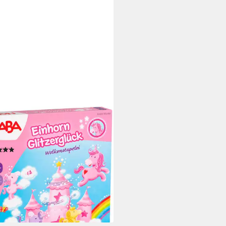
A
 Einhorn Glitzerglück -
enstapelei, Stapelspiel
(2)
8,46 €
UVP
24,99 €
%
rbar - in 1-2 Werktagen bei dir