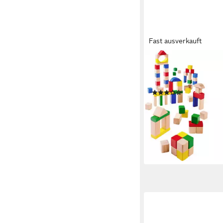
Fast ausverkauft
EICHHORN
Holzbausteine Bunt/N
Spielbauklötze, Made
(1)
ab 11,66 €
UVP
12,99 €
-10%
lieferbar - in 2-3 Werktag