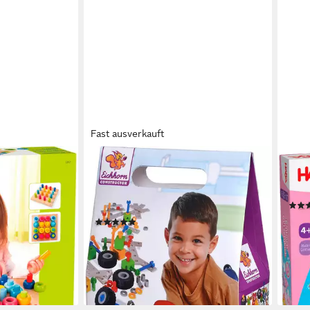
Fast ausverkauft
EICHHORN
HAB
ingel, Made in
Constructor Erweiterungsset
Spiel
Konstruktionsspielsteine, (111 St),
Wolk
Made in Germany
ab 1
(2)
17,35 €
UVP
19,99 €
-26
en bei dir
liefe
-13%
lieferbar - in 1-2 Werktagen bei dir