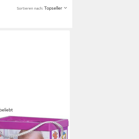
Topseller
Sortieren nach:
beliebt
HHORN
bausteine, natur/bunt
lbausteine, (60 St), Made in