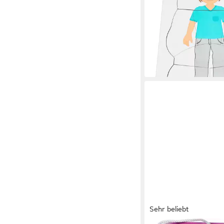
24,95 €
lieferbar - in 4-5 Werktag
Sehr beliebt