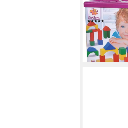
EICHHORN
Bunt Spielbausteine, 
in Germany
(132)
ab 12,23 €
UVP
19,99 €
-39%
lieferbar - in 2-3 Werktag