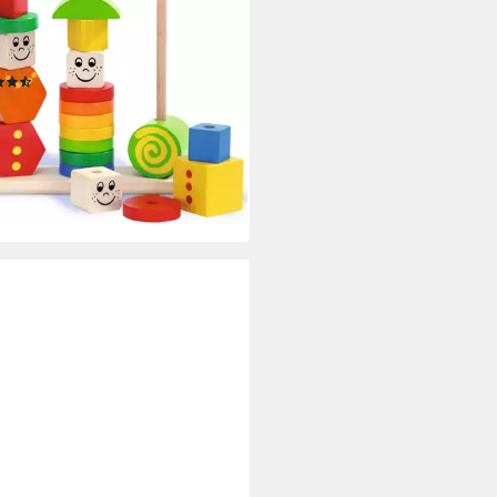
HHORN
kpuzzle Figuren-Steckpuzzle, 21
leteile, Made in Germany
(7)
1,99 €
UVP
13,99 €
rbar - in 1-2 Werktagen bei dir