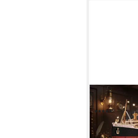
ROBOTIME
Modellbausatz 1912 - E
Voyager aus Holz, (43
(2)
47,90 €
lieferbar - in 4-5 Werktag