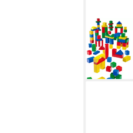
EICHHORN
100 Bunte Holzbauste
Spielbausteine, Made
18,99 €
lieferbar - in 2-3 Werktag