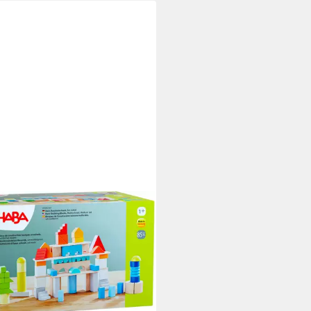
A
teine-Set Basis Spielbausteine,
 in Germany; inkl.
ewahrungstasche
8,94 €
UVP
89,99 €
%
rbar - in 2-3 Werktagen bei dir