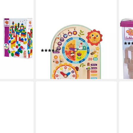
TOOKY TOY
EIC
ine
Puzzle Kalenderuhr Jahresuhr -
Natu
 in Germany
Kinder-Spielzeug Holz-Spielzeug
in G
Lern-Spielzeug, Puzzleteile
ab 1
(3)
24,99 €
-15%
en bei dir
lieferbar - in 4-5 Werktagen bei dir
liefe