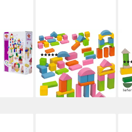
EICHHORN
EIC
atur
Bunte Holzbausteine Spielbauklötze,
Baby
 in Germany
Made in Germany
Spie
(2)
Ger
ab 13,97 €
UVP
16,99 €
ab 1
-18%
-17%
en bei dir
lieferbar - in 1-2 Werktagen bei dir
liefe