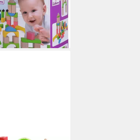
many
(186)
0,55 €
UVP
14,99 €
%
rbar - in 1-2 Werktagen bei dir