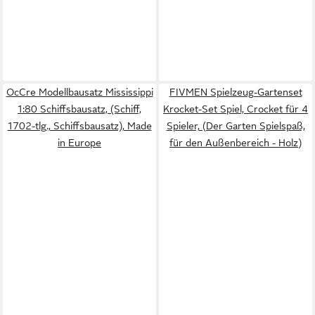
OcCre Modellbausatz Mississippi
FIVMEN Spielzeug-Gartenset
1:80 Schiffsbausatz, (Schiff,
Krocket-Set Spiel, Crocket für 4
1702-tlg., Schiffsbausatz), Made
Spieler, (Der Garten Spielspaß,
in Europe
für den Außenbereich - Holz)