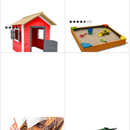
HOME DELUXE
BESTLIVINGS
Spielhaus DAS KLEINE
Sandkasten aus Tannenholz
SCHLOSS - 101 x 106 x 128
(6)
cm
ab 39,99 €
UVP
45,99 €
(6)
179,00 €
UVP
329,00 €
-13%
-46%
in 3-4 Werktagen bei dir
in 6-7 Werktagen bei dir
OCCRE
NILS FUN
Modellbausatz San Felipe
Spieltisch 3-in-1 Tischspiele