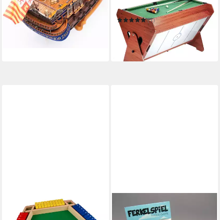
469,99 €
Set
in 5-6 Werktagen bei dir
(1)
394,90 €
499,90 €
-21%
in 5-6 Werktagen bei dir
CLTYQ
ROMBOL DENKSPIELE
Spiel Shut The Box Spiel –
Spiel FERKELSPIEL -