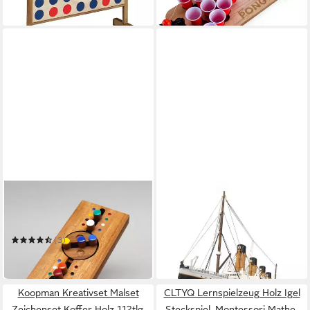
in 2-3 Werktagen bei dir
ROMBOL DENKSPIELE
OCCRE
Spiel SICHERHEITSCODE -
Modellbausatz Titanic 1:300
299,99 €
farbenfrohes Denkspiel
in 5-6 Werktagen bei dir
(3)
16,90 €
in 2-3 Werktagen bei dir
Koopman Kreativset Malset
CLTYQ Lernspielzeug Holz Igel
Zeichenset Koffer Holz 112tlg,
Steckspiel, Montessori Mathe-