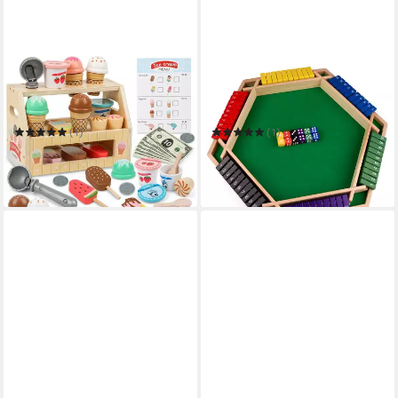
LACUTE
CLTYQ
Spielküche Holz Eisdiele
Spiel Shut The Box Spiel –
Spielset 36-teilig Kinder
Brettspiel,Holzspiel für 6
Eisstand Zubehör Kaufladen
Spieler,für Erwachsene
(1)
(1)
34,99 €
47,59 €
67,99 €
in 3-4 Werktagen bei dir
-30%
lieferbar in 2 Wochen