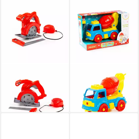
WADER QUALITY TOYS
WADER QUALITY TOYS
Spiel Werkzeugsatz
Spielzeug-Boot Betonmischer
Kreissägemaske 91147
Transport DIY Blöcke 29
13,15 €
Stück 84804
lieferbar in 3 Wochen
26,88 €
lieferbar in 3 Wochen