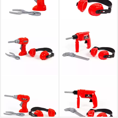
WADER QUALITY TOYS
WADER QUALITY TOYS
Spiel Werkzeugsatz
Spiel Werkzeugsatz Rot
Schraubenzieher Ohrenzange
Bohrer Ohrenschützer
91093
Schieblehre 91116
11,17 €
16,79 €
lieferbar in 3 Wochen
lieferbar in 3 Wochen