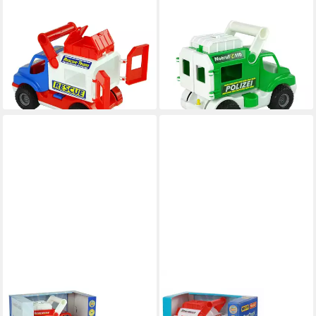
WADER QUALITY TOYS
WADER QUALITY TOYS
Spielzeug-Boot Blauer und
Spielzeug-Boot Polizeiwagen
weißer Polesie ConsTruck
ConsTruck Grün Polesie
Rettungswagen 41937
41906
18,55 €
18,55 €
lieferbar in 3 Wochen
lieferbar in 3 Wochen