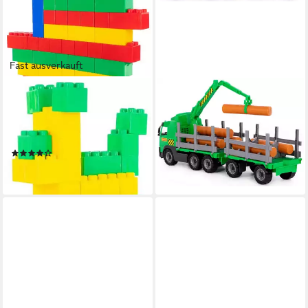
Fast ausverkauft
WADER QUALITY TOYS
WADER QUALITY TOYS
Bausteine Bausteinblock XXL
Spielzeug-LKW Lastwagen
72 Stück 12M+
Holztransporter mit Anhänger
31,98 €
Spielbausteine, (72 St)
lieferbar - in 2-3 Werktagen bei dir
(1)
108,90 €
lieferbar - in 2-3 Werktagen bei dir