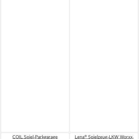
COIL Spiel-Parkgarage
Lena® Spielzeug-LKW Worxx,