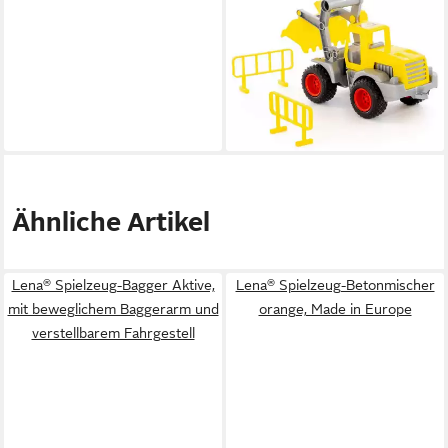
WADER QUALITY TOYS
Spielzeug-Bagger ConsTruck
Schaufellader Raupe Baustelle
21,88 €
lieferbar - in 2-3 Werktagen bei dir
Ähnliche Artikel
Lena® Spielzeug-Bagger Aktive,
Lena® Spielzeug-Betonmischer
mit beweglichem Baggerarm und
orange, Made in Europe
verstellbarem Fahrgestell