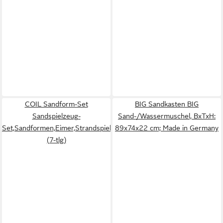
COIL Sandform-Set
BIG Sandkasten BIG
Sandspielzeug-
Sand-/Wassermuschel, BxTxH:
Set,Sandformen,Eimer,Strandspielzeug,Sandkastenspielzeug,
89x74x22 cm; Made in Germany
(7-tlg)