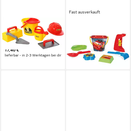
Fast ausverkauft
WADER QUALITY TOYS
WADER QUALITY TOYS
Sandform-Set Maurerset 7-tlg
Sandform-Set Sandkasten
Eimergarnitur
Spielzeug Sandspielzeug-Set
Maurerwerkzeug, (Set)
Disney CARS McQueen Eimer
17,40 €
Forme
lieferbar - in 2-3 Werktagen bei dir
13,99 €
lieferbar - in 2-3 Werktagen bei dir