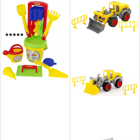
WADER QUALITY TOYS
Sandform-Set Eimergarnitur
10-tlg m. Sandrad Schaufel
Rechen Förmchen, (Set)
(2)
19,14 €
lieferbar - in 2-3 Werktagen bei dir