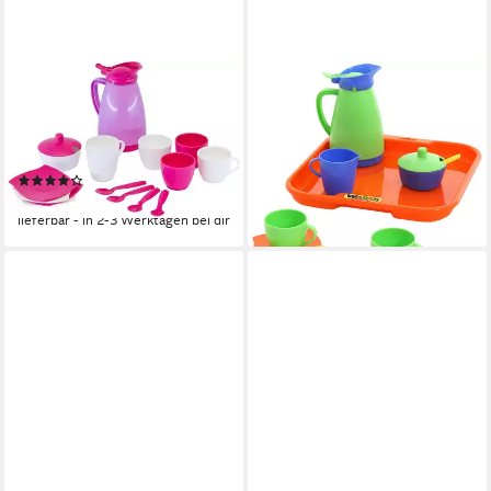
WADER QUALITY TOYS
WADER QUALITY TOYS
Spielgeschirr Service-Set 16
Spielgeschirr Tee Kaffee-
tlg GIRLS Kaffeeservice
Service 11 tlg Tablett Tassen,
Teeservice, (Set)
(Set)
(1)
14,58 €
13,69 €
lieferbar - in 2-3 Werktagen bei dir
lieferbar - in 2-3 Werktagen bei dir