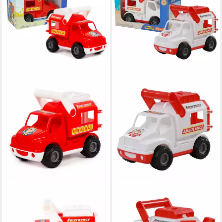
WADER QUALITY TOYS
WADER QUALITY TOYS
Spielzeug-Boot
Spielzeug-Boot Auto
Feuerwehrauto ConsTruck
ConsTruck Krankenwagen