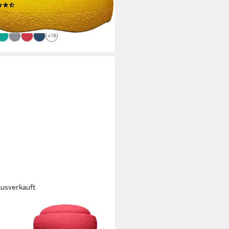
(6)
4,95 €
rbar - in 3-4 Werktagen bei dir
+18
ausverkauft
ELSTEIN
erhocker Stapelstein® Rainbow