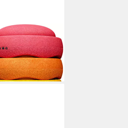
ELSTEIN
ncetrainer Stapelstein® Original
 rainbow classic
(3)
5 €
rbar - in 4-5 Werktagen bei dir