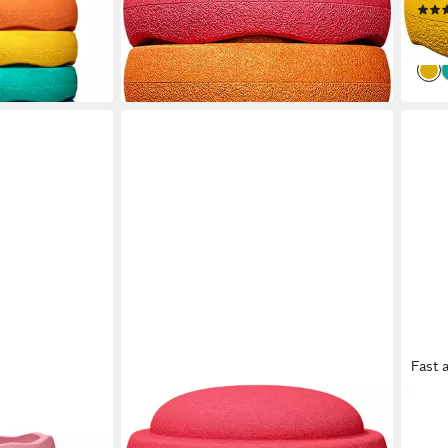
ab 175,00 €
lieferbar - in 6-7 Werktagen bei dir
ab 3
en bei dir
liefe
Fast 
STAPELSTEIN
STAP
Balancetrainer Stapelstein® Original
Kind