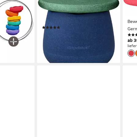
STAPELSTEIN
STAP
ard Set inkl.
Balancetrainer Stapelstein® Dynamic
Bala
ainbow Classic
small, Kinderhocker-Set für Balance
Modu
& Bewegung; Made in Germany
Bewe
(1)
Ger
ab 119,00 €
lieferbar - in 5-6 Werktagen bei dir
ab 3
liefe