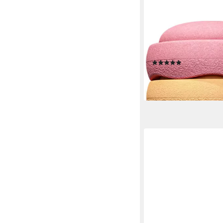
STAPELSTEIN
Balancetrainer Stapels
Mini rainbow pastel
(1)
ab 79,95 €
lieferbar - in 3-4 Werktag