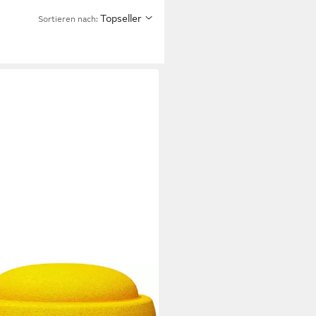
Topseller
Sortieren nach:
ELSTEIN
ncetrainer Stapelstein® Original,
. 27,5 cm, Made in Germany