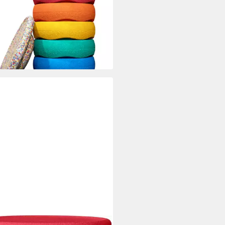
00 €
rbar - in 2-3 Werktagen bei dir