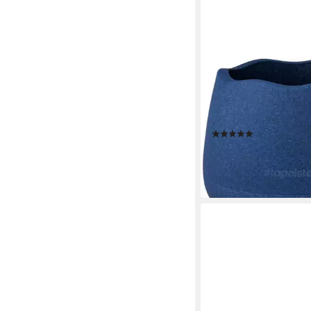
STAPELSTEIN
Balancetrainer Stapels
Balance-Basis für dyn
Sitzen; Made in Germ
(1)
ab 89,95 €
lieferbar - in 3-4 Werktag