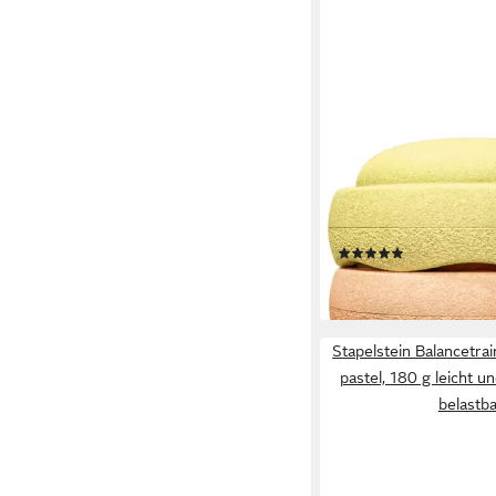
STAPELSTEIN
Balancetrainer Origina
180 g leicht und bis z
belastbar
(1)
97,95 €
lieferbar - in 6-7 Werktag
Stapelstein Balancetrai
pastel, 180 g leicht u
belastb