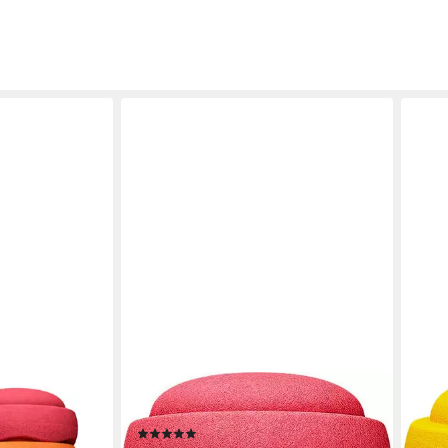
STAPELSTEIN
STAP
tein® Rainbow
Balancetrainer Rainbow basic, 6 Stk.
Bala
(11)
Ø ca