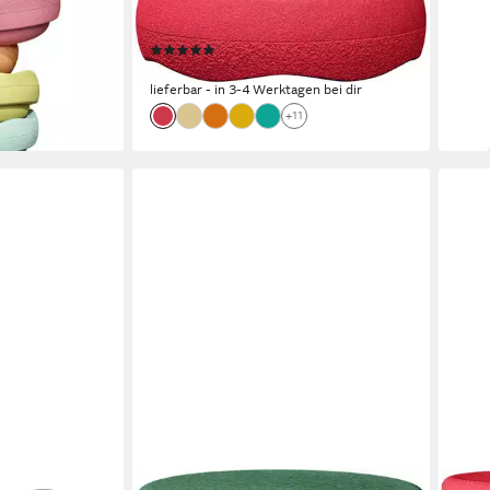
0 €
Grow, Ø ca. 57,6 cm, Made in
Set
215,
Germany
liefe
en bei dir
(1)
189,00 €
lieferbar - in 3-4 Werktagen bei dir
+11