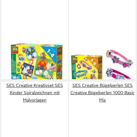
SES CREATIVE
SES CREATIVE
Spiel SES Creative My First -
Bastel-Armband SES
Wo lebe ich? Tieraufkleber
CREATIVE
11,94 €
9,19 €
für Kinder ab 1 Jah
Schmuckarmbänder
in 3-4 Werktagen bei dir
in 3-4 Werktagen bei dir
SES Creative Kreativset SES
SES Creative Bügelperlen SES
Kinder Spiralzeichnen mit
Creative Bügelperlen 1000 Basic
Malvorlagen
Mix