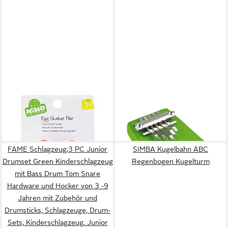
MEINL PERCUSSION
MEINL PERCUSSION
Shaker
Kalimba
6,37 €
24,84 €
in 4-5 Werktagen bei dir
in 4-5 Werktagen bei dir
FAME Schlagzeug,3 PC Junior
SIMBA Kugelbahn ABC
Drumset Green Kinderschlagzeug
Regenbogen Kugelturm
mit Bass Drum Tom Snare
Hardware und Hocker von 3 -9
Jahren mit Zubehör und
Drumsticks, Schlagzeuge, Drum-
Sets, Kinderschlagzeug, Junior