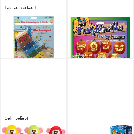
Fast ausverkauft
VOGGENREITER
PAPER MAGIC
Glockenspiel
Dekoobjekt Halloween
29,11 €
Kürbis-Schnitzschablonen
in 4-5 Werktagen bei dir
3,55 €
UVP
3,99 €
-11%
in 3-4 Werktagen bei dir
Sehr beliebt
CHICCO
PUSTEFIX