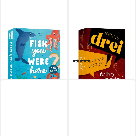
MICHAEL FISCHER
MICHAEL FISCHER
Spiel Kartenspiel: Fish you
Spiel Kartenspiel: Nenne drei -
were here - Das witzige
schon vorbei! ... für Harry
Reaktionsspiel
Potter-Fans!
(1)
ab 15,74 €
ab 12,71 €
lieferbar - in 3-4 Werktagen bei dir
lieferbar - in 3-4 Werktagen bei dir