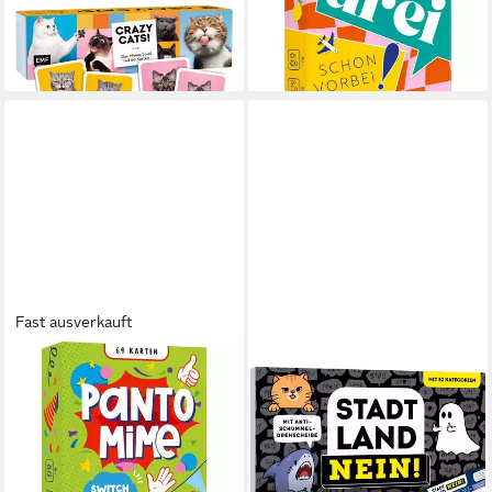
ab 19,34 €
schon vorbei! ... für Kids!
lieferbar - in 3-4 Werktagen bei dir
13,35 €
lieferbar - in 3-4 Werktagen bei dir
Fast ausverkauft
MICHAEL FISCHER
MICHAEL FISCHER
Spiel Kartenspiel: Pantomime
Spiel Stadt, Land, NEIN! - Der
- Switch it up! - Kids-Party
Spieleklassiker für
ab 12,71 €
Pessimist*innen und...
lieferbar - in 3-4 Werktagen bei dir
ab 12,71 €
lieferbar - in 3-4 Werktagen bei dir