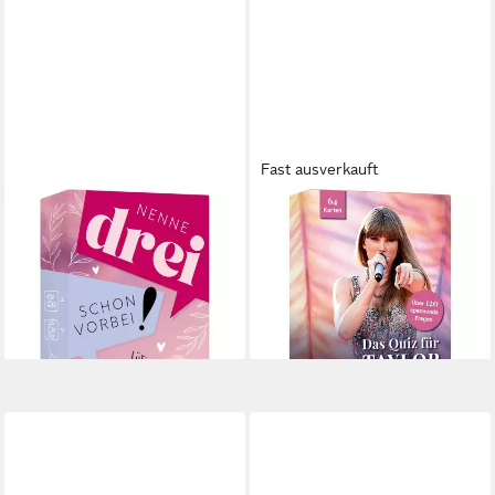
Fast ausverkauft
MICHAEL FISCHER
MICHAEL FISCHER
Spiel Kartenspiel: Nenne drei -
Spiel Kartenspiel: Das
schon vorbei! ... für New
inoffizielle Quiz für Taylor
Adult-Fans!
Swift-Fans
ab 12,71 €
ab 12,71 €
lieferbar - in 3-4 Werktagen bei dir
lieferbar - in 3-4 Werktagen bei dir