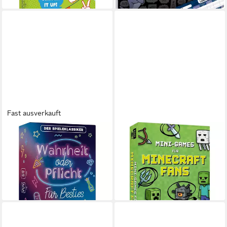
Fast ausverkauft
MICHAEL FISCHER
MICHAEL FISCHER
Spiel Kartenspiel: Wahrheit
Spiel Kartenspiel: Mini-Games
oder Pflicht für Besties
für Minecraft-Fans - mit
ab 11,72 €
abwischbarem Stift
lieferbar - in 3-4 Werktagen bei dir
ab 12,71 €
lieferbar - in 3-4 Werktagen bei dir