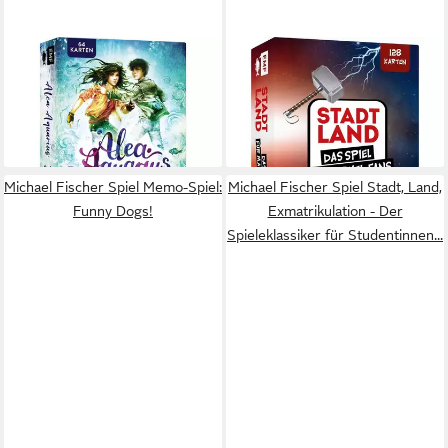
MICHAEL FISCHER
MICHAEL FISCHER
Spiel Kartenspiel: Alea
Spiel Kartenspiel: Stadt, Land,
Aquarius - Das Quiz
... Das inoffizielle Spiel für...
ab 15,08 €
ab 15,24 €
lieferbar - in 3-4 Werktagen bei dir
lieferbar - in 3-4 Werktagen bei dir
Michael Fischer Spiel Memo-Spiel:
Michael Fischer Spiel Stadt, Land,
Funny Dogs!
Exmatrikulation - Der
Spieleklassiker für Studentinnen...