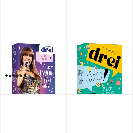
MICHAEL FISCHER
MICHAEL FISCHER
Spiel Kartenspiel: Nenne drei -
Spiel Kartenspiel: Nenne drei -
schon vorbei! ... für Taylor
schon vorbei! ... für Teens!
ab 12,71 €
Swift-Fans!
lieferbar - in 3-4 Werktagen bei dir
(1)
ab 12,71 €
lieferbar - in 3-4 Werktagen bei dir