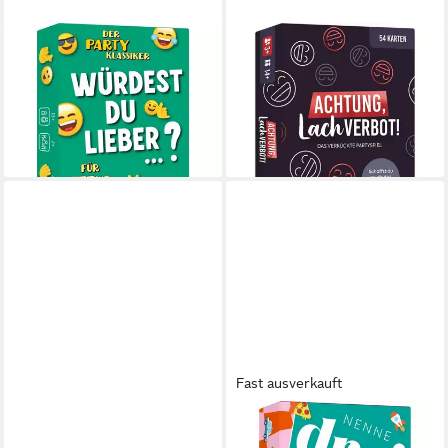
MICHAEL FISCHER
MICHAEL FISCHER
Spiel Kartenspiel: Würdest du
Spiel Kartenspiel: LOL -
lieber ...? Für Teens
Achtung Lachverbot! Das
ab 12,71 €
verrückte Partyspiel
lieferbar - in 3-4 Werktagen bei dir
ab 10,18 €
lieferbar - in 3-4 Werktagen bei dir
Fast ausverkauft
MICHAEL FISCHER
MICHAEL FISCHER
Spiel Memo-Spiel: Crazy cats!
Spiel Kartenspiel: Nenne drei -