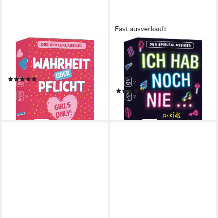
Fast ausverkauft
MICHAEL FISCHER
MICHAEL FISCHER
Spiel Kartenspiel: Wahrheit
Spiel Kartenspiel: Ich hab
oder Pflicht - Girls Only!
noch nie ... - für Kids und
(1)
Teens
13,35 €
(1)
lieferbar - in 3-4 Werktagen bei dir
13,35 €
lieferbar - in 3-4 Werktagen bei dir