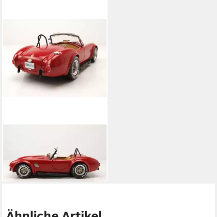
KYOSHO
Modellauto Shelby Cobra 427
S/C 1962 rot
209,95 €
in 4-5 Werktagen bei dir
Ähnliche Artikel