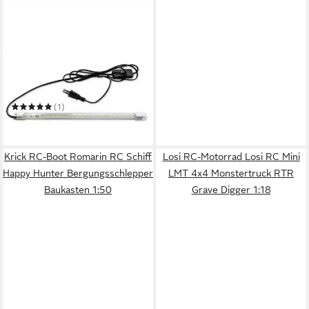
BBURAGO
Modellauto Light Box Display
(60x40x30cm) Werkstatt
Diorama
(1)
78,99 €
in 3-4 Werktagen bei dir
Krick RC-Boot Romarin RC Schiff
Losi RC-Motorrad Losi RC Mini
Happy Hunter Bergungsschlepper
LMT 4x4 Monstertruck RTR
Baukasten 1:50
Grave Digger 1:18