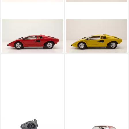
KYOSHO
KYOSHO
Modellauto Lamborghini
Modellauto Lamborghini
Countach LP 400 1974 rot
Countach LP 400 1974 gelb
282,64 €
282,64 €
in 4-5 Werktagen bei dir
in 4-5 Werktagen bei dir