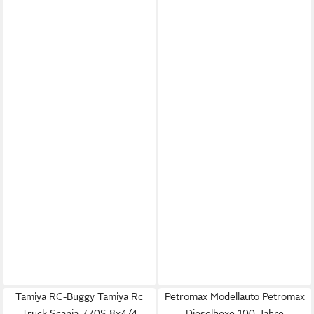
Tamiya RC-Buggy Tamiya Rc
Petromax Modellauto Petromax
Truck Scania 770S 8x4/4
Dieselhexe 100 Jahre