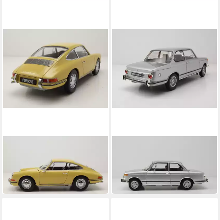
KYOSHO
KYOSHO
Modellauto Porsche 911
Modellauto BMW 2002 Tii
(901) 1964 champagner gelb
1972 silber
307,45 €
217,75 €
in 4-5 Werktagen bei dir
in 4-5 Werktagen bei dir