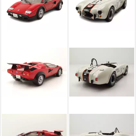
KYOSHO
KYOSHO
Modellauto Lamborghini
Modellauto Shelby Cobra 427
Countach rot Walter Wolf
S/C #91 Essex Wire