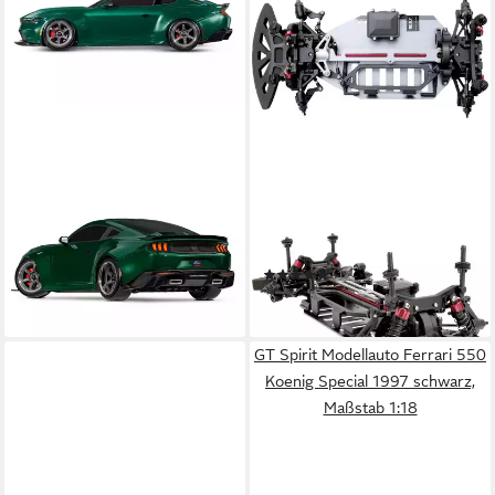
TRAXXAS
REELY
RC-Auto Traxxas 4-TEC Ford
RC-Auto 1:10 Elektro ARR
Mustang Grün 1:10 Drift RTR
FS53113CEI
334,95 €
(1)
in 6-7 Werktagen bei dir
ab 73,32 €
in 2-3 Werktagen bei dir
GT Spirit Modellauto Ferrari 550
Koenig Special 1997 schwarz,
Maßstab 1:18