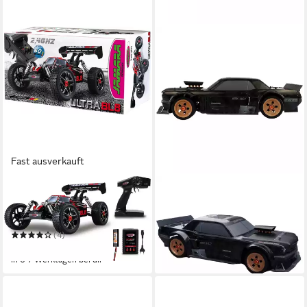
Fast ausverkauft
JAMARA
AMEWI
RC-Buggy Ultra BL8 Buggy
RC-Auto 21091 AMXRacing
4WD, 1:8, Lipo 2,4GHz
HC7- Street Racer - schwarz
835,90 €
(4)
in 6-7 Werktagen bei dir
319,00 €
in 6-7 Werktagen bei dir