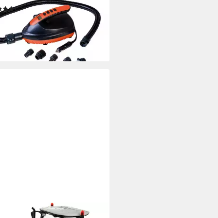
(1)
9 €
rbar - in 2-3 Werktagen bei dir
Y PEOPLE