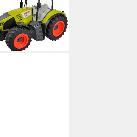
raktor CLAAS Lexion 870, mit
bedienung und bis zu 25 m
hweite
(3)
9,90 €
UVP
79,99 €
%
rbar in 2 Wochen