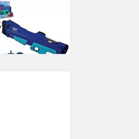
Y PEOPLE
erpistole elektronisch, ca. 42
(3)
7,76 €
UVP
25,99 €
%
rbar - in 2-3 Werktagen bei dir