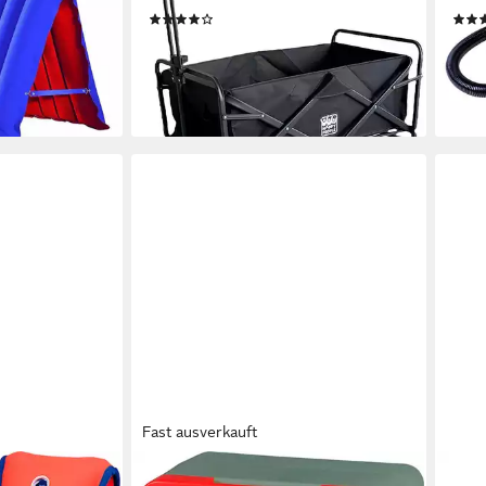
(7)
er,
ab 54,42 €
64,9
UVP
89,99 €
araturset
liefe
-40%
lieferbar - in 2-3 Werktagen bei dir
en bei dir
Fast ausverkauft
HAPPY PEOPLE
HAPP