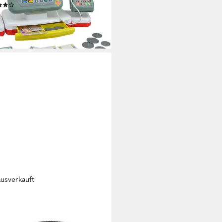
(16)
6 €
UVP
29,99 €
%
rbar - in 1-2 Werktagen bei dir
ausverkauft
Y PEOPLE
er-Kompressor SUP-
tropumpe (12V)