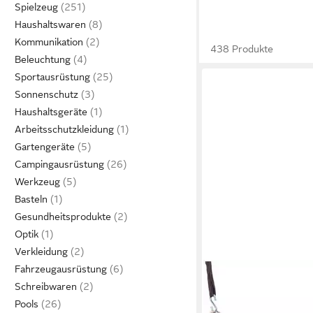
Spielzeug
Haushaltswaren
Kommunikation
438 Produkte
Beleuchtung
Sportausrüstung
Sonnenschutz
Haushaltsgeräte
Arbeitsschutzkleidung
Gartengeräte
Campingausrüstung
Werkzeug
Basteln
Gesundheitsprodukte
Optik
Verkleidung
Fahrzeugausrüstung
HAPPY PEOPLE
Schreibwaren
Babyschaukelsitz 3in1
Pools
Joylissimo