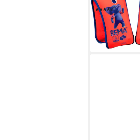
Schwimmflügel BEMA
(3)
19,86 €
UVP
29,99 €
-34%
lieferbar - in 1-2 Werktag