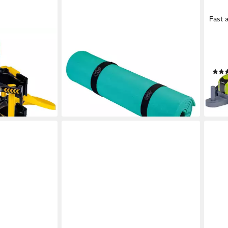
Fast 
HAPPY PEOPLE
HAPP
AC
Isomatte 78055, 180 x 50 cm, für
Spie
Camping, Sport oder Yoga, 1 Farbe
870,
zufällig
26,0
8,04 €
-42
lieferbar - in 3-4 Werktagen bei dir
liefe