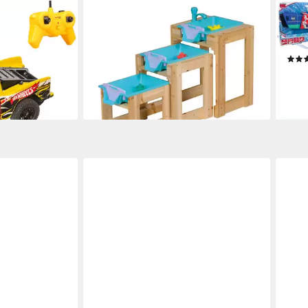
HAPPY PEOPLE
HAPP
Lets Race Baja
Wasserspieltisch 3er Set
Wass
ab 66,25 €
UVP
89,99 €
cm
-26%
ab 1
lieferbar - in 1-2 Werktagen bei dir
-32
en bei dir
liefe