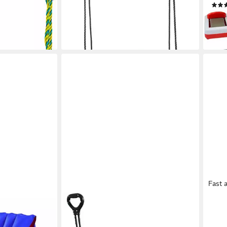
27,97 €
UVP
59,99 €
17,9
-53%
lieferbar - in 2-3 Werktagen bei dir
-40
en bei dir
liefe
Fast 
HAPPY PEOPLE
HAPP
gematratze
Bollerwagen Faltbarer Bollerwagen
Koff
-St),
ca. 100x50x59cm, faltbar
Elek