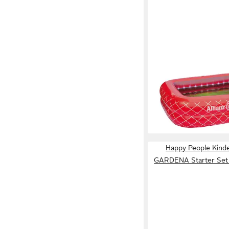
HAPPY PEOPLE
Planschbecken Family 
Bayern München (20
(1-tlg), Allianz Arena
ab 39,95 €
lieferbar - in 2-3 Werktag
Happy People Kind
GARDENA Starter Set Ig