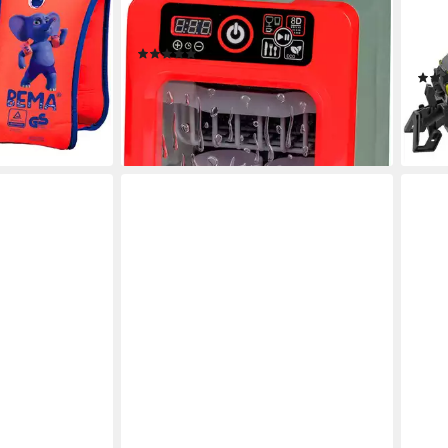
Kinder-Geschirrspüler, mit Licht- und
RC-T
Sound
Fern
(6)
Reic
10,43 €
UVP
21,99 €
en bei dir
ab 5
-53%
lieferbar - in 1-2 Werktagen bei dir
-25
liefe