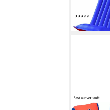
Luftmatratze, Mikrofas
Campingbett, mit Rep
(6)
ab 37,29 €
lieferbar - in 3-4 Werktag
Fast ausverkauft
HAPPY PEOPLE