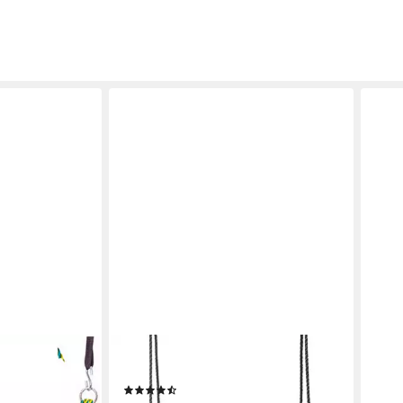
HAPPY PEOPLE
HAPP
 Schaukel
Nestschaukel-Sitz
Spiel
(4)
Rech