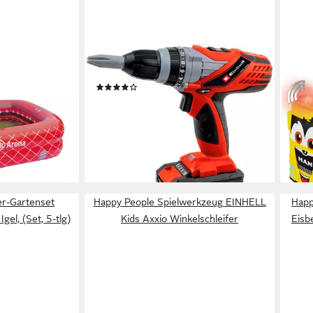
HAPPY PEOPLE
HAPP
Pool - FC
Kinder-Akkuschrauber EINHELL Kids
Spie
(13)
0x150x50cm),
Auto
ab 12,69 €
UVP
14,99 €
mit 
-15%
lieferbar - in 1-2 Werktagen bei dir
12,5
en bei dir
-30
liefe
er-Gartenset
Happy People Spielwerkzeug EINHELL
Happ
el, (Set, 5-tlg)
Kids Axxio Winkelschleifer
Eisb