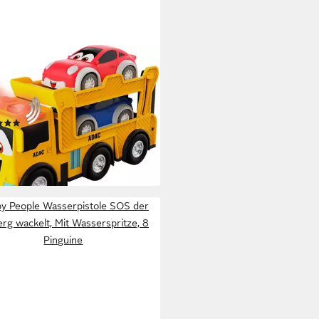
Y PEOPLE
lzeug-Auto ADAC MAN
transporter, inklusive 2 Autos;
Licht- und Soundeffekt
(8)
1 €
UVP
17,99 €
%
rbar - in 1-2 Werktagen bei dir
y People Wasserpistole SOS der
erg wackelt, Mit Wasserspritze, 8
Pinguine