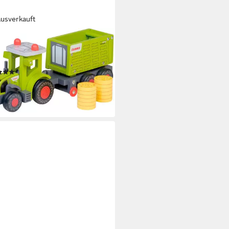
ausverkauft
Y PEOPLE
lzeug-Traktor CLAAS Kids Axion
 aus Holz, mit Kipper
(1)
0 €
UVP
44,99 €
%
rbar - in 1-2 Werktagen bei dir