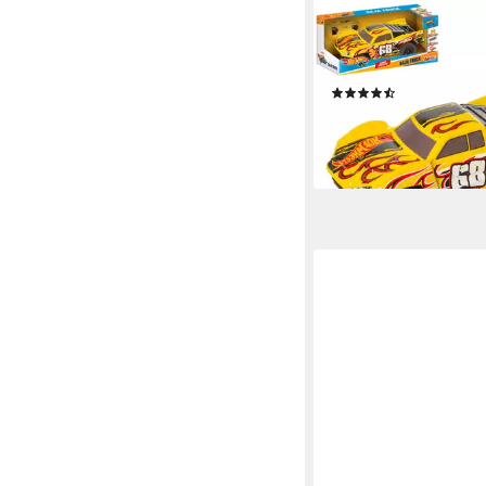
HAPPY PEOPLE
RC-Truck Hot Wheels 
Truck
(3)
14,59 €
UVP
29,99 €
-51%
lieferbar - in 1-2 Werktag