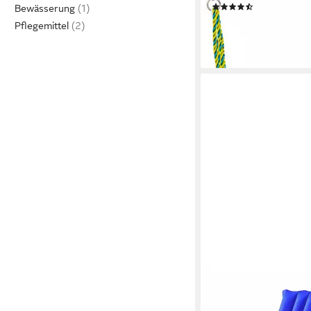
(9)
Bewässerung
24,99 €
UVP
39,99 €
Pflegemittel
-38%
lieferbar - in 1-2 Werktag
HAPPY PEOPLE
Luftmatratze Sitz-Lie
aufblasbar Blau/Rot, (1