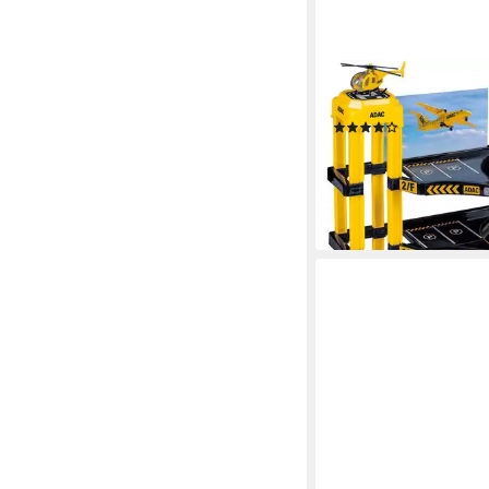
HAPPY PEOPLE
Spiel-Parkgarage AD
(17)
10,34 €
UVP
19,99 €
-48%
lieferbar in 8 Wochen