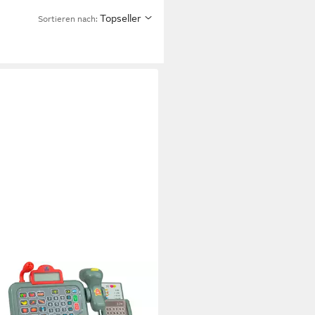
Topseller
Sortieren nach:
Y PEOPLE
kasse, (21-tlg), mit
nerfunktion und LCD Bildschirm