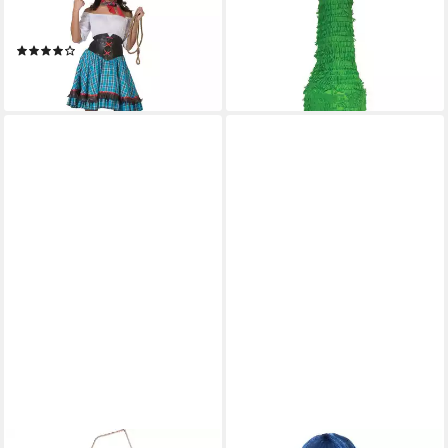
Kostüm Western Cowgirl
Pinata Pinata 'Bierfest
Saloon Wild West für Damen
Bierflasche', 20x20x76cm
(1)
16,95 €
51,90 €
lieferbar - in 2-3 Werktagen bei dir
lieferbar - in 2-3 Werktagen bei dir