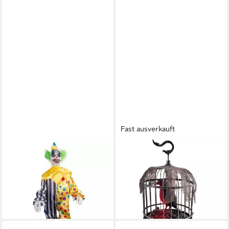
Fast ausverkauft
FUNNY FASHION
FUNNY FASHION
Dekoobjekt Animierter Clown
Dekoobjekt Halloween Deko
'Shaking Shaggy' 90 cm,
'Rabe im Käfig' Animiert, 32
Hallowee
cm
84,90 €
39,99 €
lieferbar - in 2-3 Werktagen bei dir
lieferbar - in 2-3 Werktagen bei dir