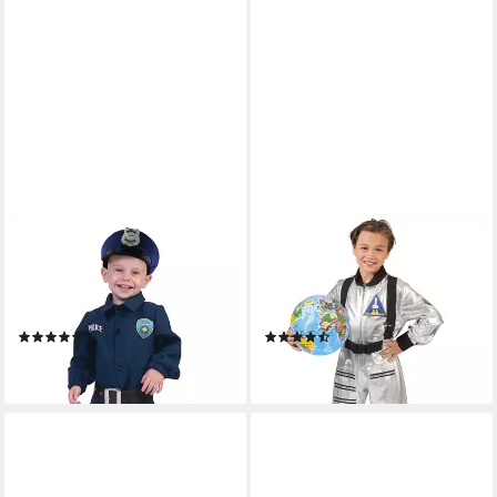
FUNNY FASHION
FUNNY FASHION
Polizei-Kostüm Policeman
Kostüm Astronaut Tobias für
Polizist Baby mit Mütze - Blau,
Kinder - Silber Anzug,
Polizei Anzug
Glänzend
(5)
(5)
21,90 €
29,90 €
lieferbar - in 2-3 Werktagen bei dir
lieferbar - in 2-3 Werktagen bei dir