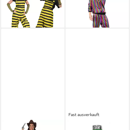
Erwachsene einstellbare
Jogginganzug für Herren
51,90 €
Hosenträger
lieferbar - in 2-3 Werktagen bei dir
29,90 €
lieferbar - in 2-3 Werktagen bei dir
Fast ausverkauft
FUNNY FASHION
FUNNY FASHION