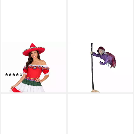
FUNNY FASHION
FUNNY FASHION
Kostüm Mexikanisches
Dekoobjekt 'Fliegende Hexe
Kostüm 'Senorita Bonita' für
mit Besen' Animiert, 195 cm
149,90 €
Damen
lieferbar - in 2-3 Werktagen bei dir
(1)
32,90 €
lieferbar - in 2-3 Werktagen bei dir