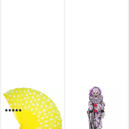
FUNNY FASHION
FUNNY FASHION
Handfächer Fifties Fächer mit
Dekoobjekt Hänge Figur
Punkten
Clown Animiert 110cm,
(11)
Mehrfarbig
3,99 €
59,95 €
lieferbar - in 2-3 Werktagen bei dir
lieferbar - in 2-3 Werktagen bei dir