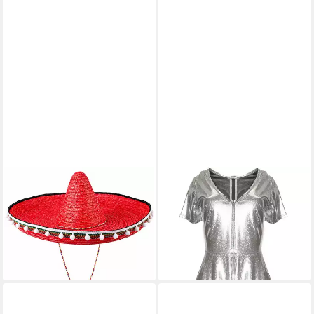
FUNNY FASHION
FUNNY FASHION
Strohhut Mexiko Sombrero
Kostüm Disco Space Kleid
mit Troddeln - Ø 60 cm
silber
9,95 €
42,90 €
lieferbar - in 2-3 Werktagen bei dir
lieferbar - in 2-3 Werktagen bei dir