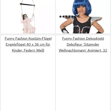
FUNNY FASHION
FUNNY FASHION
Dekoobjekt Mädchen 'Scarlett
Kostüm Space Girl 'Leia' für
auf schwingender Schaukel
Mädchen - Silber Metallic
(1)
62,5 c
24,90 €
49,95 €
lieferbar - in 2-3 Werktagen bei dir
lieferbar - in 2-3 Werktagen bei dir
Funny Fashion Kostüm-Flügel
Funny Fashion Dekoobjekt
Engelsflügel 40 x 36 cm für
Dekofigur 'Sitzender
Kinder, Federn Weiß
Weihnachtsmann' Animiert, 32