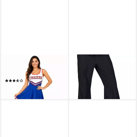
FUNNY FASHION
FUNNY FASHION
Kostüm USA Cheerleader
Kostüm Schlaghose Herren
Kostüm für Damen, Kleid
Pailletten schwarz
(3)
22,90 €
16,90 €
lieferbar - in 2-3 Werktagen bei dir
lieferbar - in 2-3 Werktagen bei dir