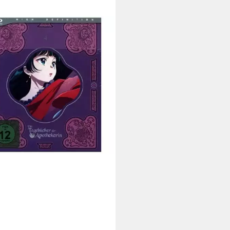
NCHYROLL
ray The Apothecary Diaries - Die
bücher der Apothekerin -
el 1...
5 €
rbar - in 6-8 Werktagen bei dir