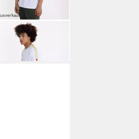
ausverkauft
NCHYROLL
lltrikot Fußballtrikot - Soccer
ey - Frieren
5 €
rbar - in 3-4 Werktagen bei dir