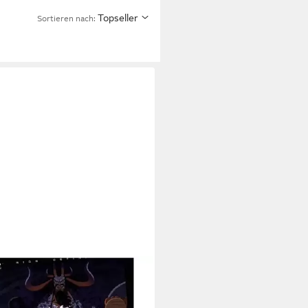
Topseller
Sortieren nach:
NCHYROLL
ray One Piece - TV Serie - Vol.37
u-ray]