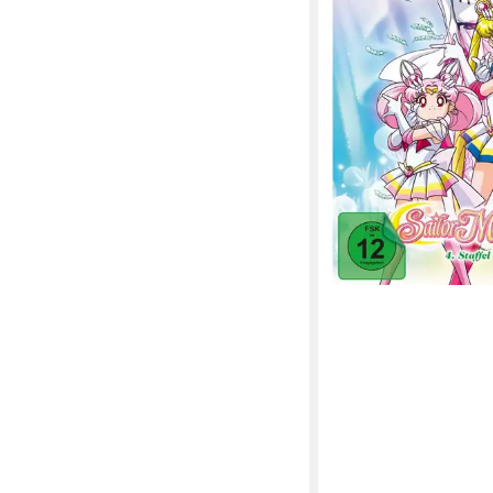
79,49 €
lieferbar - in 5-6 Werktag