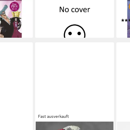
CRUNCHYROLL
CRU
erie - Box 23
Blu-ray One Piece - TV-Serie.Box.38
DVD 
63,25 €
(Epi
lieferbar - in 2-3 Werktagen bei dir
ab 6
en bei dir
liefe
Fast ausverkauft
CRUNCHYROLL