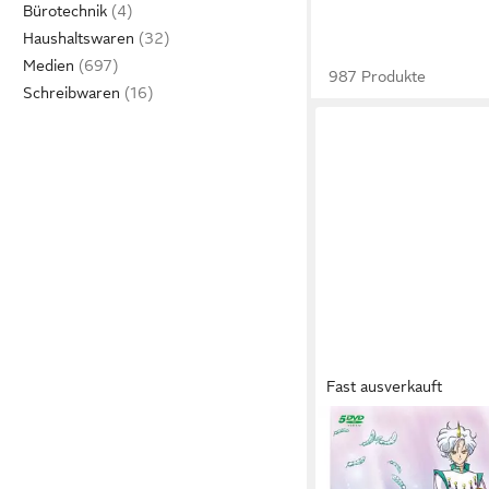
Bürotechnik
Haushaltswaren
Medien
987 Produkte
Schreibwaren
Fast ausverkauft
CRUNCHYROLL
DVD Sailor Moon Staffe
Moon Super S)