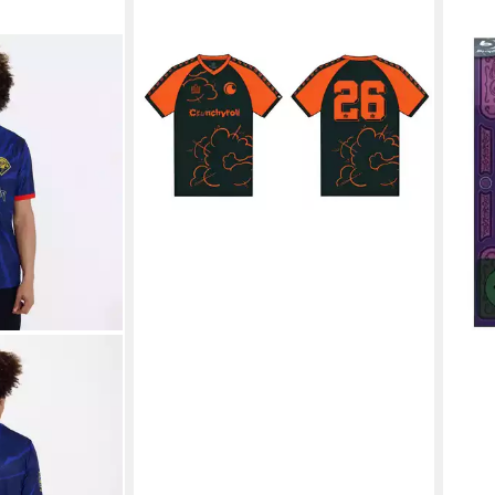
CRUNCHYROLL
CRU
Fußballtrikot Fußballtrikot - Soccer
Blu-
Jersey - Crunchyroll
Tage
66,95 €
Staff
lieferbar - in 3-4 Werktagen bei dir
46,9
liefe