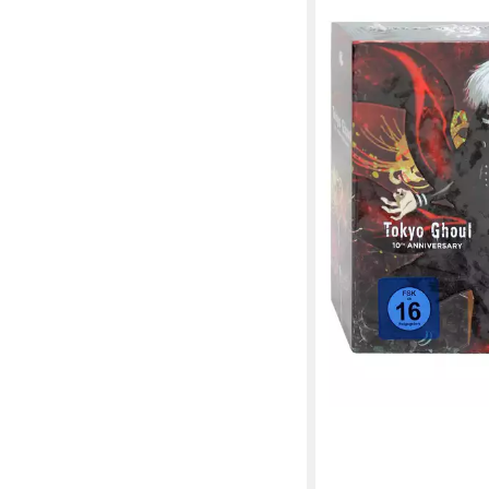
Blu-ray Tokyo Ghoul, 
Series, Steelbook, 10
Box Set
119,99 €
lieferbar - in 2-3 Werktag