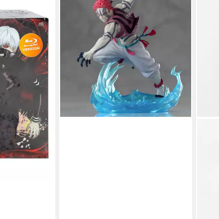
Complete
Fantasy-Figur Figur - Demon Slayer -
th Anniversary
Akaza - 14cm
29,95 €
UVP
39,95 €
(0,91 €/ 1 Stk)
-25%
en bei dir
lieferbar - in 3-4 Werktagen bei dir