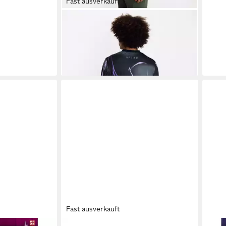
Fast ausverkauft
CRUNCHYROLL
Fußballtrikot Fußballtrikot - Soccer
Jersey - Solo Leveling (1-tlg)
66,95 €
lieferbar - in 3-4 Werktagen bei dir
Fast ausverkauft