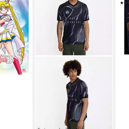
ab 6
en bei dir
liefe