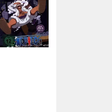
(1)
7,36 €
rbar - in 2-3 Werktagen bei dir