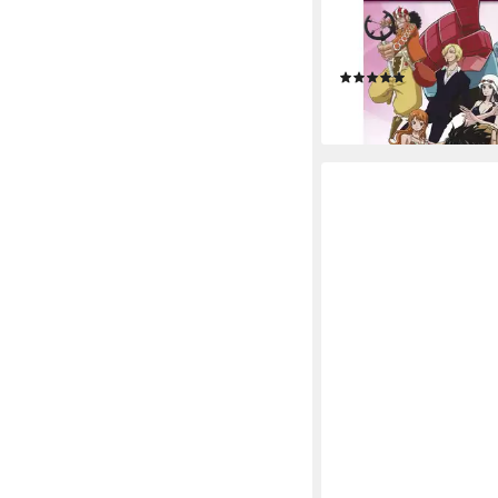
CRUNCHYROLL
DVD One Piece - TV-S
(Episoden 688-715)
(1)
ab 64,25 €
lieferbar - in 2-3 Werktag
CRUNCHYROLL