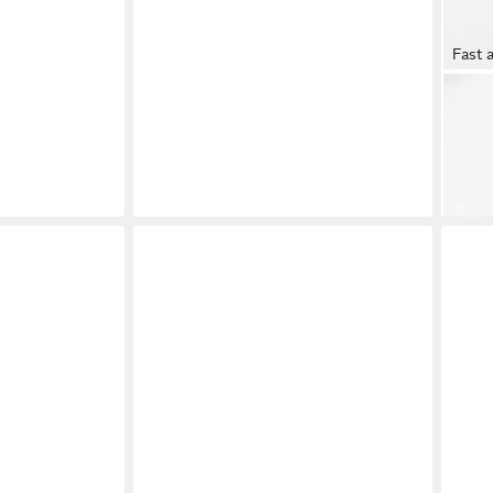
Fast 
CRU
Fußba
Jers
66,9
liefe