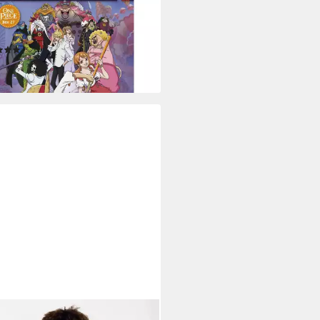
NCHYROLL
One Piece - TV-Serie - Box 27
soden 805-828)
(1)
1,20 €
rbar - in 2-3 Werktagen bei dir