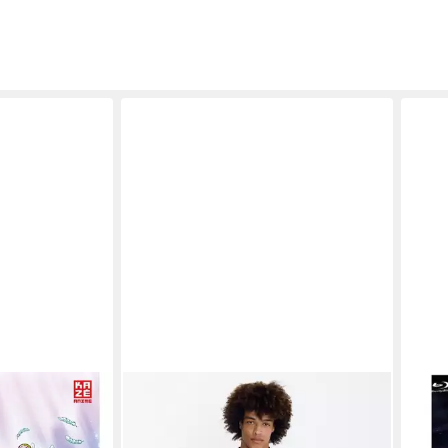
CRU
l 4 (Sailor
Blu-
- [Bl