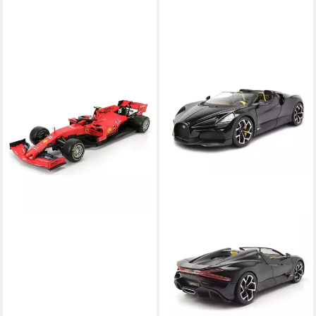
BBURAGO
Modellauto Ferrari F1 SF90
Charles Leclerc 2019,
Maßstab 1:18
49,99 €
lieferbar - in 2-3 Werktagen bei dir