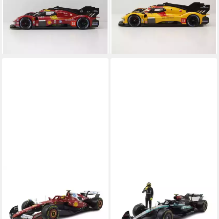
24H Le Mans 2025, Maßstab
24H Le Mans 2025 Kubica
1:18
Hanson, Maßstab 1:18
81,95 €
80,85 €
lieferbar - in 3-4 Werktagen bei dir
lieferbar - in 3-4 Werktagen bei dir