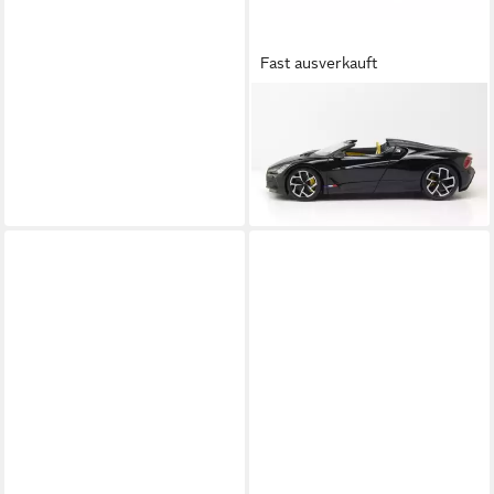
Fast ausverkauft
BBURAGO
Modellauto Bugatti W16
Mistral schwarz, Maßstab 1:18
49,00 €
lieferbar - in 3-4 Werktagen bei dir