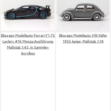
Modellauto Bugatti Chiron 42
Modellauto VW Käfer 1955
Sekunden Weltrekord 2016
grau, Maßstab 1:18
41,95 €
schwarz, Maßstab 1:18
lieferbar - in 3-4 Werktagen bei dir
45,95 €
lieferbar - in 3-4 Werktagen bei dir
Bburago Modellauto Ferrari F1-75
Bburago Modellauto VW Käfer
Leclerc #16 Monza-Ausführung,
1955 beige, Maßstab 1:18
Maßstab 1:43, in Sammler-
Acrylbox