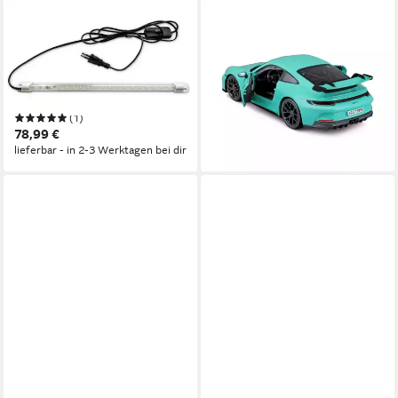
BBURAGO
BBURAGO
Modellauto Light Box Display
Modellauto Porsche 911 GT3
(60x40x30cm) Werkstatt
'21 (grün), Maßstab 1:24,
Diorama, Maßstab 1:18, mit
detailliertes Modell
25,30 €
einschaltbarem Licht
lieferbar - in 3-4 Werktagen bei dir
(1)
78,99 €
lieferbar - in 2-3 Werktagen bei dir