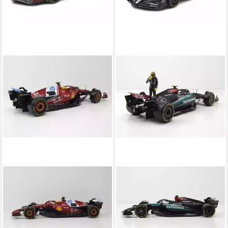
BBURAGO
BBURAGO
Modellauto Ferrari SF25 #44
Modellauto Mercedes AMG
Formel 1 Australien GP 2025
W15 E #44 Formel 1 2024
rot Hamilton, Maßstab 1:18
mit Hamilton Figur, Maßstab
75,35 €
1:24