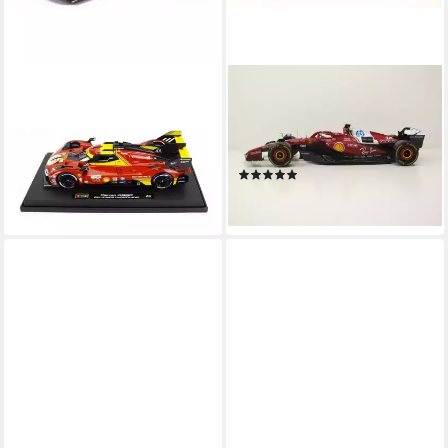
BBURAGO
BBURAGO
Modellauto Ferrari Deluxe
Modellauto Ferrari SF25 #16
499P LMH #50 '24, Maßstab
Formel 1 Australien GP 2025
1:18
rot Leclerc, Maßstab 1:18
(1)
129,99 €
81,95 €
lieferbar - in 2-3 Werktagen bei dir
lieferbar - in 3-4 Werktagen bei dir