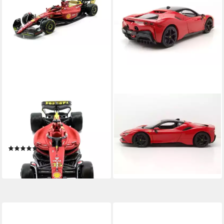
BBURAGO
BBURAGO
Modellauto Ferrari F1-75
Modellauto Ferrari SF90
Leclerc #16, Maßstab 1:43,
Stradale Hybrid 2019 rot,
Monza-Ausführung
Maßstab 1:18
(2)
ab 51,00 €
12,99 €
lieferbar - in 3-4 Werktagen bei dir
lieferbar - in 2-3 Werktagen bei dir