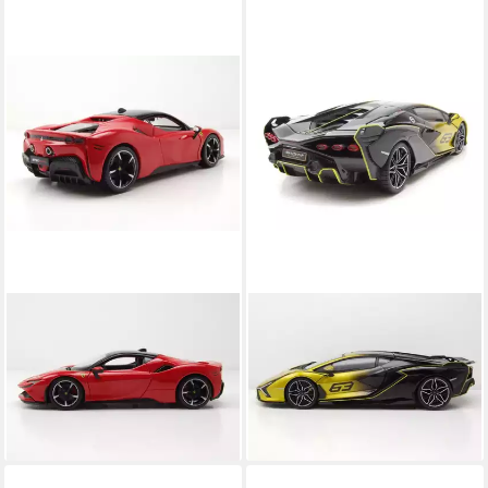
BBURAGO
BBURAGO
Modellauto Ferrari SF90
Modellauto Lamborghini Sian
Stradale rot schwarz,
FKP 37 #63 2019 gelb
Maßstab 1:24
schwarz, Maßstab 1:18
ab 27,99 €
55,00 €
lieferbar - in 2-3 Werktagen bei dir
lieferbar - in 3-4 Werktagen bei dir