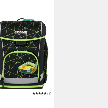
BAG
(5)
ranzen cubo light Set
99,99 €
UVP
289,99 €