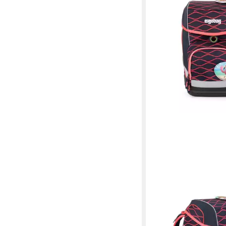
ERGOBAG
Schulranzen Cubo
159,99 €
UVP
259,99 €
-38%