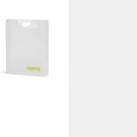
BAG
errucksack Heftebox
 €
UVP
7,99 €
 Werktagen bei dir