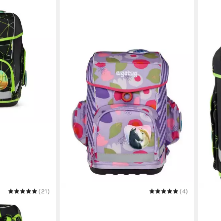
(21)
ERGOBAG
(4)
ERGO
Schulranzen cubo light Set
Schul
219,99 €
ab 1
UVP
279,99 €