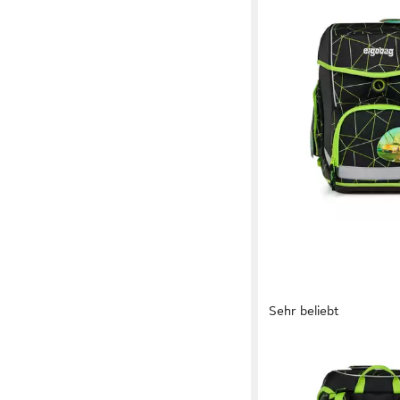
Sehr beliebt
ERGOBAG
Schulranzen Cubo
199,99 €
UVP
289,99 €