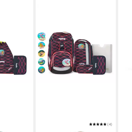
ERGO
Kind
5,93
-26%
in 2-3
ERGOBAG
(4)
Schulranzen Ergobag Pack