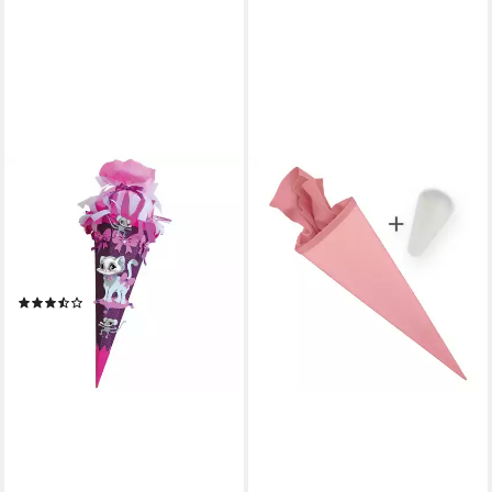
ROTH
Schultüte Basteltüte
Kätzchen, 68 cm, eckig, mit
rosa Kreppverschluss,
Zuckertüte zum Basteln
(5)
28,19 €
lieferbar - in 2-3 Werktagen bei dir