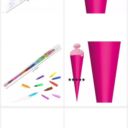
HERLITZ
ROTH
Schultüte 15 cm gefüllt Mini
Schultüte Basteltüte 70 cm,
Batik Pastell
rund pink Einschulung
14,95 €
Zuckertüte Rot(h)-Spitze Filz-
lieferbar - in 3-4 Werktagen bei dir
Verschluss
(1)
20,99 €
lieferbar - in 2-3 Werktagen bei dir
+1