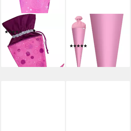
MCNEILL
ROTH
Schultüte Schultüte, Pinky
Schultüte Basteltüte rosa,
(2)
Basteltüte/70 cm rund rosa,
ab 15,99 €
UVP
24,95 €
Roth-Spitze, Zuckertüte
-36%
(1)
lieferbar - in 4-5 Werktagen bei dir
16,99 €
lieferbar - in 4-5 Werktagen bei dir
+2