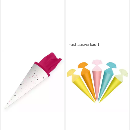
Fast ausverkauft
ROTH
Schultüte Geschenktüte
Pastell, 22 cm, rund, 5er Set,
mit Kreppverschluss
20,59 €
lieferbar - in 2-3 Werktagen bei dir