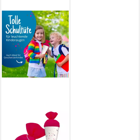
ITENGA
Schultüte itenga Geschwister
Schultüte 35cm "Muster
Memphis" Rosa Lila Pastell