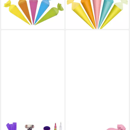
Zuckertüte Krepp-Verschluss
Kreppverschluss,
17,39 €
Geschenktüte
lieferbar - in 6-7 Werktagen bei dir
14,99 €
lieferbar - in 2-3 Werktagen bei dir