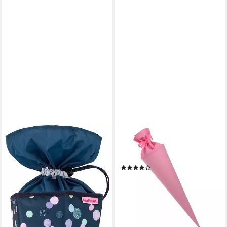
GOLDBUCH
Schultüte Bastelschultüte
70cm rosa Rohling
(1)
ab 11,26 €
lieferbar - in 5-6 Werktagen bei dir