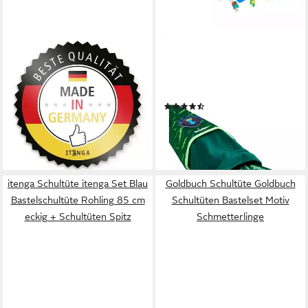
ITENGA
ERGOBAG
Schultüte Schultüten-
Schultüte Schultüte, 2-in-1
Zuschnitt 6-eckig, 68cm MINT
Funktion: Schultüte oder
- Schultüten Rohling zum
Aufbewahrungsbeutel
(29)
Baste
24,99 €
10,29 €
lieferbar - in 3-4 Werktagen bei dir
lieferbar - in 4-5 Werktagen bei dir
+22
itenga Schultüte itenga Set Blau
Goldbuch Schultüte Goldbuch
Bastelschultüte Rohling 85 cm
Schultüten Bastelset Motiv
eckig + Schultüten Spitz
Schmetterlinge