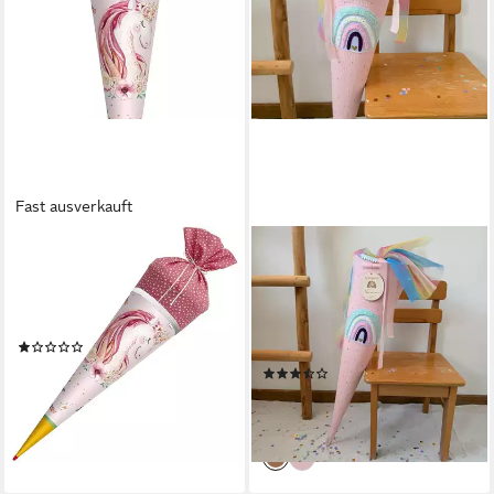
Fast ausverkauft
ROTH
LITTLEANTUNIQUE
Schultüte Lieblingsstück
Schultüte SCHULTÜTE
Einhornträume, 70 cm, rund,
ZUCKERTÜTE ROSA
mit Stoffverschluss, Spitze
GLITZER RAINBOW, Mit
(1)
Namen personalisierbar
34,19 €
(2)
lieferbar - in 2-3 Werktagen bei dir
89,90 €
(8,99 €/ 1 Stk)
lieferbar in 3 Wochen