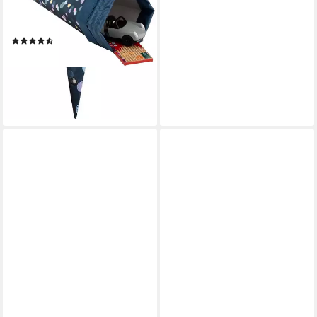
Schultüte Polly, Made in
Europe
(11)
ab 14,99 €
UVP
24,95 €
-40%
lieferbar - in 3-4 Werktagen bei dir
+2