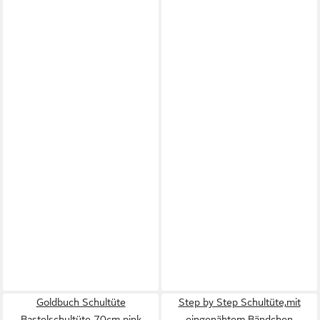
Goldbuch Schultüte
Step by Step Schultüte,mit
Bastelschultüte 70cm pink
eingenähtem Bändchen