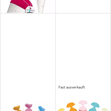
8,29 €
lieferbar - in 4-5 Werktagen bei dir
Fast ausverkauft
ROTH
ROTH
Schultüte 5er Set Pastell,
Schultüte Pastell, 5er Set, 12
Geschenktüte 15cm rund
cm, rund, mit