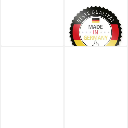
ITENGA
Schultüte itenga Set Rosa
Bastelschultüte Rohling 70
cm rund + Schultüten Spitze
13,59 €
lieferbar - in 4-5 Werktagen bei dir