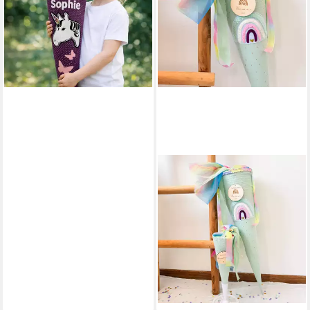
o. 85 cm, nachhaltig
ab 33,00 €
lieferbar - in 2-3 Werktagen bei dir
LITTLEANTUNIQUE
Schultüte SCHULTÜTE
ZUCKERTÜTE MINT
GLITZER RAINBOW, Mit
Namen personalisierbar
89,90 €
(8,99 €/ 1 Stk)
lieferbar in 3 Wochen