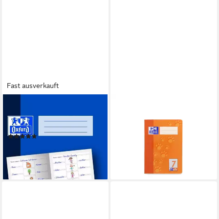
Fast ausverkauft
OXFORD
OXFORD
Schulheft Vokabelheft A4 16
Schulheft
8,64 €
Blatt 3V (3-spaltig zum Malen)
lieferbar - in 6-7 Werktagen bei dir
(1)
3,24 €
UVP
3,99 €
-19%
lieferbar - in 6-7 Werktagen bei dir