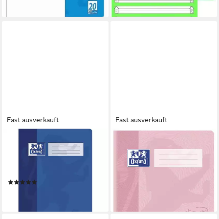
lieferbar - in 6-7 Werktagen bei dir
Fast ausverkauft
Fast ausverkauft
OXFORD
OXFORD
Schulheft Schule, A4, liniert
Schulheft Oxford TOUCH
(Lineatur 25), Außenrand,
Schulheft A4 liniert 16 Blatt
1,89 €
ungelocht, 16 Blatt
lieferbar - in 4-5 Werktagen bei dir
(1)
ab 3,49 €
lieferbar - in 4-5 Werktagen bei dir