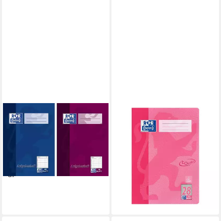
OXFORD
OXFORD
Schulheft Oxford 100057951
Schulheft Touch, A4, kariert
Aufgabenheft - A5, 48 Blatt,
(Lineatur 28), Innen-/
sortiert
Außenrand, ungelocht, 16
10,49 €
Blatt
lieferbar - in 9-11 Werktagen bei
8,05 €
dir
lieferbar - in 9-11 Werktagen bei
dir