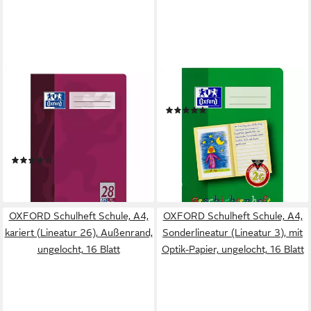
OXFORD
OXFORD
Schulheft Schule, A4, kariert
Schulheft
(1)
(Lineatur 28), Innen-/
ab 8,60 €
Außenrand, ungelocht, 32
lieferbar - in 9-11 Werktagen bei
Blatt
dir
(1)
4,29 €
lieferbar - in 4-5 Werktagen bei dir
OXFORD Schulheft Schule, A4,
OXFORD Schulheft Schule, A4,
kariert (Lineatur 26), Außenrand,
Sonderlineatur (Lineatur 3), mit
ungelocht, 16 Blatt
Optik-Papier, ungelocht, 16 Blatt