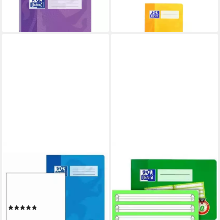
Schulheft
Schulheft
ab 1,44 €
8,64 €
lieferbar - in 4-5 Werktagen bei dir
lieferbar - in 6-7 Werktagen bei dir
OXFORD
OXFORD
Schulheft OXFORD Briefblock
Schulheft Oxford Schulheft
blanko DIN A4, Optik Paper
A5 quer, Lin 0 16 Blatt, liniert
ab 4,59 €
(Hoher Schreibkomfort, hohe
lieferbar - in 4-5 Werktagen bei dir
Reißfestigkeit)
(1)
9,02 €