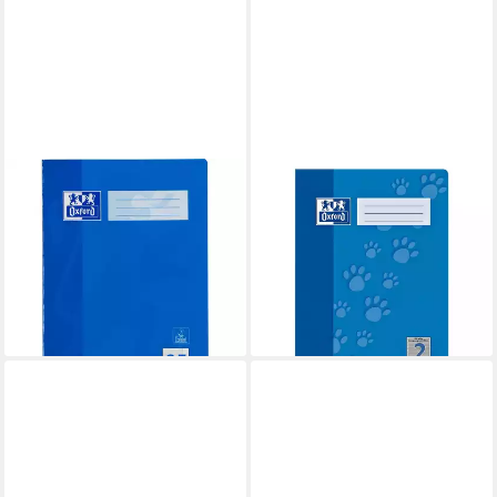
OXFORD
OXFORD
Schulheft
Schulheft Schule, A4,
4,29 €
Sonderlineatur (Lineatur 2),
lieferbar - in 4-5 Werktagen bei dir
mit Optik-Papier, ungelocht,
16 Blatt
ab 1,39 €
lieferbar - in 2-3 Werktagen bei dir