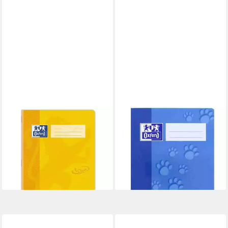
OXFORD
OXFORD
Schulheft
Schulheft OXFORD Schulheft
ab 1,44 €
DIN A5 16 Blatt
lieferbar - in 4-5 Werktagen bei dir
ab 2,86 €
lieferbar - in 4-5 Werktagen bei dir