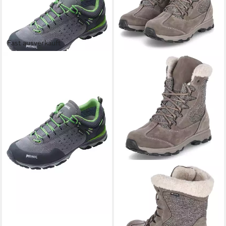
Fast ausverkauft
MEINDL
Trekkingschuh
ab 137,99 €
229,99 €
-40%
+10
MEINDL
Snowboots CIVETTA
LADY GTX Stiefelette
ab 159,99 €
UVP
239,99 €
-33%
+1