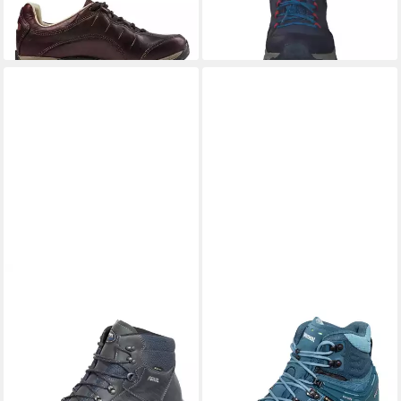
-35%
-36%
+3