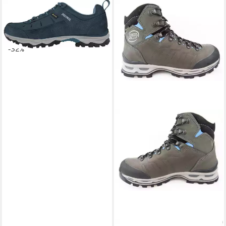
MEINDL
Kempten Lady GTX
PETROL Wanderschuh
ab 129,99 €
UVP
189,90 €
-32%