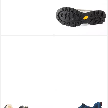
MEINDL
Bellavista Lady MFS
Wanderschuh
ab 209,99 €
UVP
299,99 €
-30%