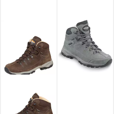
MEINDL
Ohio Lady 2 GTX
Trekkingschuh
167,93 €
UVP
239,99 €
-30%
+13