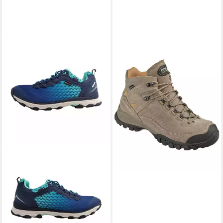
MEINDL
Damen Stiefel Salo
Mid GTX Wanderschuh
159,99 €
259,90 €
-38%