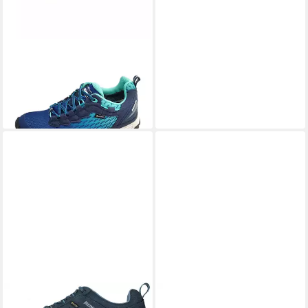
MEINDL
Activo Sport Lady
GTX Trekkingschuh
ab 137,99 €
218,49 €
-37%
MEINDL
Trekkingschuh