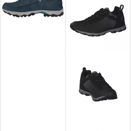
129,99 €
UVP
189,90 €
-32%
MEINDL
Meindl Herren