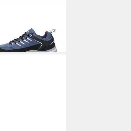
P
RIGEL 2.0 LOW WMN WP
KKING SHOES Wanderschuh
2,99 €