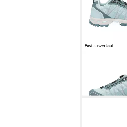
Fast ausverkauft
CMP
ALTAK WMN TR
Outdoorschuh
ab 69,99 €
UVP
79,95 
-12%