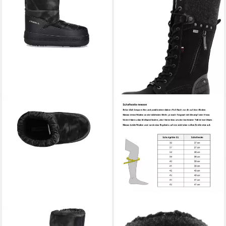
O'NEILL
LISA CHELSEA
MUSTANG SHOES
Darleen