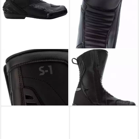
RST
RST
S-1 wasserdichte Damen
Axiom WP Damen
Motorrad Stiefel
Motorradstiefel
Motorradstiefel wasserdicht
Motorradstiefel wasserdicht
125,46 €
109,46 €
149,95 €
129,95 €
-16%
-16%
lieferbar - in 3-4 Werktagen bei dir
lieferbar - in 3-4 Werktagen bei dir