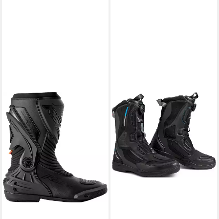
RST
Tractech Evo D3O Damen
Motorrad Stiefel
Motorradstiefel wechselbare
Zehenschleifer
185,06 €
199,95 €
-7%
lieferbar - in 3-4 Werktagen bei dir