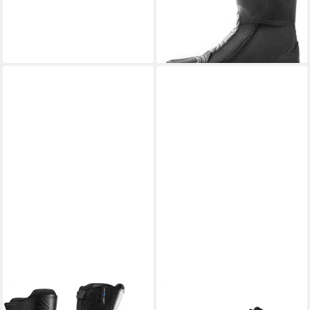
Motorrad Stiefel
Motorradstiefel wasserdicht
131,45 €
lieferbar - in 3-4 Werktagen bei dir