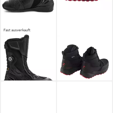
Fast ausverkauft
SHIMA
ROSSIGNOL
Tenex WP Damen Motorrad
Rossi Podium Winterstiefel
Stiefel Motorradstiefel
mit wasserabweisender
wasserabweisend
DWR-Beschichtung
185,49 €
169,95 €
199,99 €
lieferbar - in 3-4 Werktagen bei dir
-7%
lieferbar - in 3-4 Werktagen bei dir