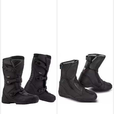
RST
Ambush Motorradstiefel
Motorradstiefel Wasserdicht
protektoren robust
196,98 €
239,95 €
-18%
lieferbar - in 3-4 Werktagen bei dir