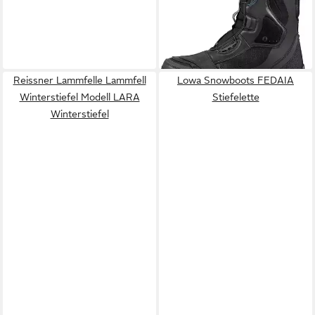
Motorradstiefel wasserdicht
175,45 €
189,99 €
-8%
lieferbar - in 3-4 Werktagen bei dir
Reissner Lammfelle Lammfell
Lowa Snowboots FEDAIA
Winterstiefel Modell LARA
Stiefelette
Winterstiefel