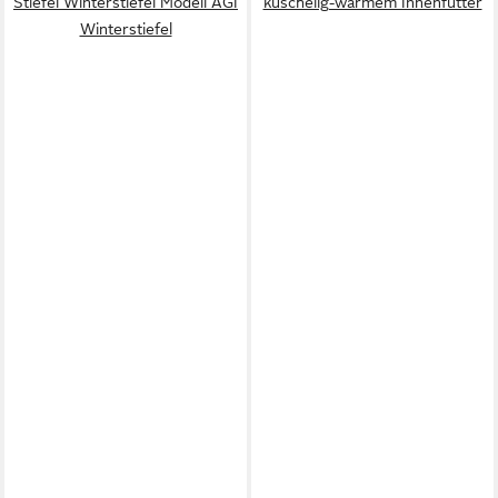
Stiefel Winterstiefel Modell AGI
kuschelig-warmem Innenfutter
Winterstiefel