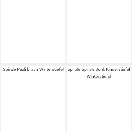
Spirale Pauli braun Winterstiefel
Spirale Spirale Jonk Kinderstiefel
Winterstiefel