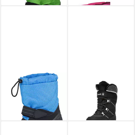
SPIRALE
Sunny Winterstiefel
KAMIK
STANCE2
ab 36,75 €
UVP
46,99 €
Winterstiefel
ab 44,99 €
-22%
UVP
59,99 €
-25%