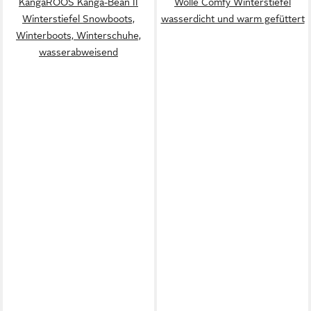
KangaROOS Kanga-Bean II
Wolle Comfy Winterstiefel
Winterstiefel Snowboots,
wasserdicht und warm gefüttert
Winterboots, Winterschuhe,
wasserabweisend