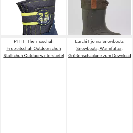
Winterstiefel
Winterstiefel 100 %
ab 37,75 €
54,99 €
UVP
48,99 €
wasserdicht und leicht, aus
UVP
64,99 €
-23%
synthetischem RubberHe
-15%
PFIFF Thermoschuh
Lurchi Fjonna Snowboots
Freizeitschuh Outdoorschuh
Snowboots, Warmfutter,
Stallschuh Outdoorwinterstiefel
Größenschablone zum Download