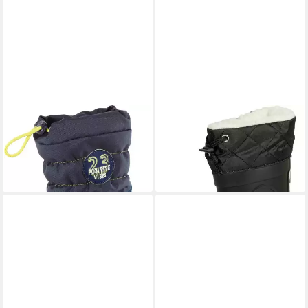
SPIRALE
Eric blau
DRUPPIES
Druppies Kinder-
Winterstiefel
Winterstiefel Winterstiefel
ab 36,75 €
31,64 €
UVP
43,99 €
UVP
47,99 €
-16%
-34%