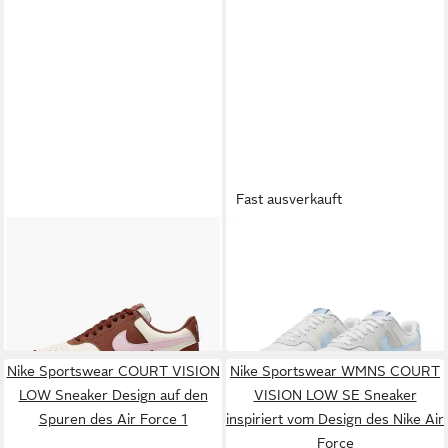
Fast ausverkauft
NIKE SPORTSWEAR
W
NIKE SPORTSWEAR
W
COURT VISION LOW P NBK
COURT VISION LO Sneaker
79,99 €
79,99 €
Sneaker inspiriert vom Design
Design auf den Spuren des
des Nike Air Force
Air Force 1
Nike Sportswear COURT VISION
Nike Sportswear WMNS COURT
LOW Sneaker Design auf den
VISION LOW SE Sneaker
Spuren des Air Force 1
inspiriert vom Design des Nike Air
Force