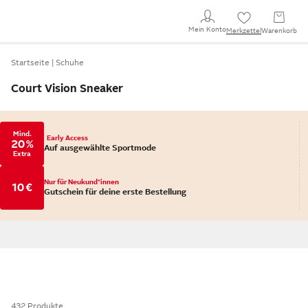
Mein Konto
Merkzettel
Warenkorb
Startseite
Schuhe
Court Vision Sneaker
Mind.
Early Access
20 %
Auf ausgewählte Sportmode
Extra
Nur für Neukund*innen
10 €
Gutschein für deine erste Bestellung
432 Produkte