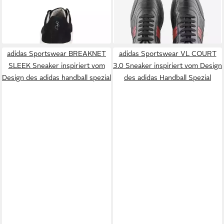
Marco Tozzi by GMK Herren
Torresi 414858 V70517,
47,97 €
249,90 €
Sneaker marine blau Sneaker
UVP
79,95 €
Sneaker, Schwarz /
-40%
Dunkelblau, Herren Sneaker
adidas Sportswear BREAKNET
adidas Sportswear VL COURT
SLEEK Sneaker inspiriert vom
3.0 Sneaker inspiriert vom Design
Design des adidas handball spezial
des adidas Handball Spezial