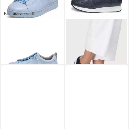
Fast ausverkauft
VITAFORM
Damen Sneaker
VITAFORM
Damen Sneaker
Hirschleder Sneaker
Hirschleder Sneaker
159,90 €
179,90 €
UVP
169,90 €
-6%