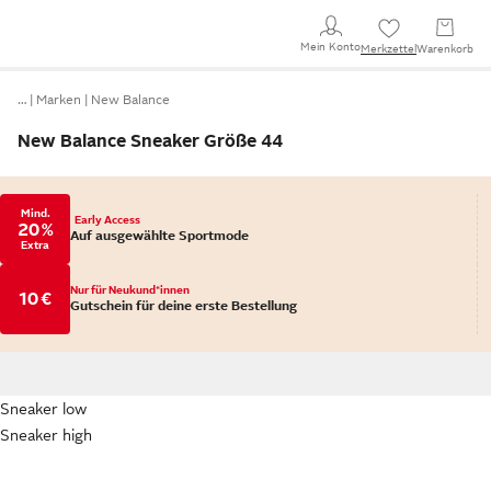
Mein Konto
Merkzettel
Warenkorb
…
Marken
New Balance
New Balance Sneaker Größe 44
Mind.
Early Access
20 %
Auf ausgewählte Sportmode
Extra
Nur für Neukund*innen
10 €
Gutschein für deine erste Bestellung
Sneaker low
Sneaker high