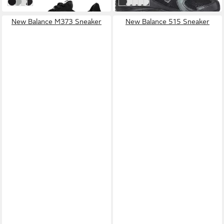
BLACK
MINDFUL GREY
WHITE
black/black
Black
White
White/grey
White/green
White/black
New Balance M373 Sneaker
New Balance 515 Sneaker