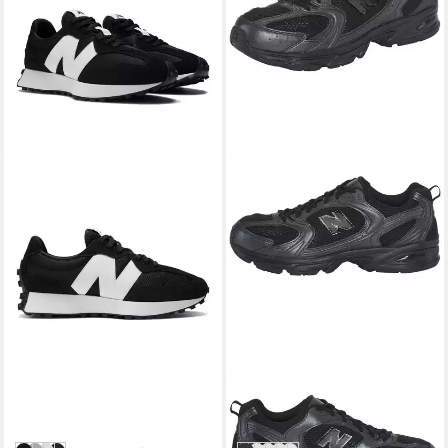
NEW BALANCE
NEW BALANCE
MS327 Sneaker
530 Sneaker
119,99 €
124,99 €