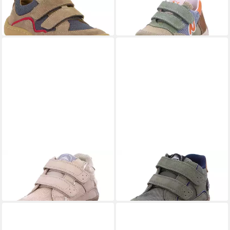
Base Beige Sneaker
Klettschuh
78,59 €
89,95 €
NATURINO
Barefoot Kesy
NATURINO
Barefoot Kesy
High Klettschuh
High Klettschuh
99,90 €
98,90 €