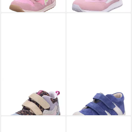
-10%
-10%
NATURINO
001201879603
NATURINO
001201913801
2F42 Lauflernschuh
2C78 Lauflernschuh
ab 89,95 €
69,95 €
UVP
84,95 €
-18%