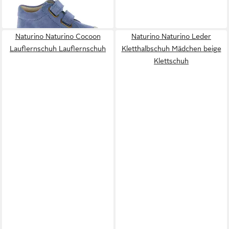
Barfußschuhe Sabby VL
91,97 €
Halbschuhe Lauflernschuh
Naturino Naturino Cocoon
Naturino Naturino Leder
Lauflernschuh Lauflernschuh
Kletthalbschuh Mädchen beige
Klettschuh