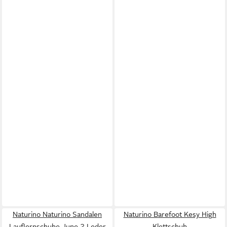
Naturino Naturino Sandalen
Naturino Barefoot Kesy High
Lauflernschuhe June 2 Leder
Klettschuh