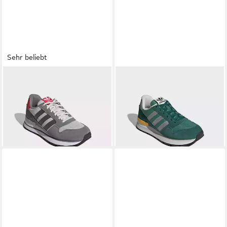
Sehr beliebt
ADIDAS ORIGINALS
ZX 500
ADIDAS ORIGINALS
ZX 500
RS Sneaker
RS Sneaker
69,99 €
ab 64,99 €
UVP
80,00 €
UVP
80,00 €
-13%
-19%
+7