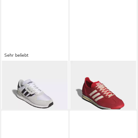
Sehr beliebt
ADIDAS ORIGINALS
ADIDAS ORIGINALS
SL 72
TREZIOD 2.0 Sneaker
OG Sneaker
64,99 €
ab 80,99 €
UVP
80,00 €
UVP
100,00 €
-19%
-19%