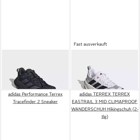
Fast ausverkauft
ADIDAS TERREX
ADIDAS TERREX
TERREX
FREEHIKER SL CLIMACOOL
FREEHIKER 3 LOW GORE-
ab 114,99 €
180,00 €
Wanderschuh
UVP
130,00 €
TEX® WANDERSCHUH
-12%
Sneaker (2-tlg)
adidas Performance Terrex
adidas TERREX TERREX
Tracefinder 2 Sneaker
EASTRAIL 3 MID CLIMAPROOF
WANDERSCHUH Hikingschuh (2-
tlg)