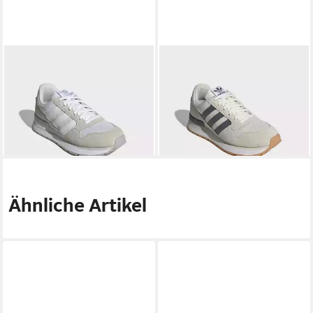
ADIDAS ORIGINALS
ZX 500
ADIDAS ORIGINALS
ZX 500
RS Sneaker
RS Sneaker
ab 64,99 €
69,99 €
UVP
80,00 €
UVP
90,00 €
-19%
-22%
+1
Ähnliche Artikel