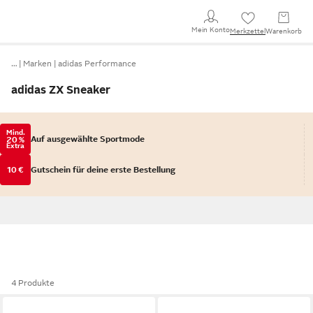
Mein Konto
Merkzettel
Warenkorb
…
Marken
adidas Performance
adidas ZX Sneaker
Mind.
Auf ausgewählte Sportmode
20 %
Extra
10 €
Gutschein für deine erste Bestellung
4 Produkte