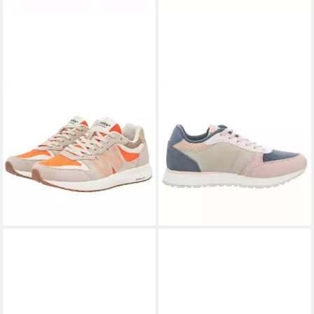
WODEN
WODEN
Rigmor Heritage
Ronja Sneaker
ab 99,95 €
(Wildleder/Textil)
UVP
119,95 €
grau/weiss/orange Damen
-17%
leider ausverkauft
Sneaker
126,45 €
UVP
139,95 €
-10%
lieferbar - in 3-4 Werktagen bei dir