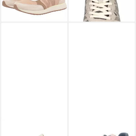
109,94 €
UVP
119,95 €
-8%
lieferbar - in 3-4 Werktagen bei dir