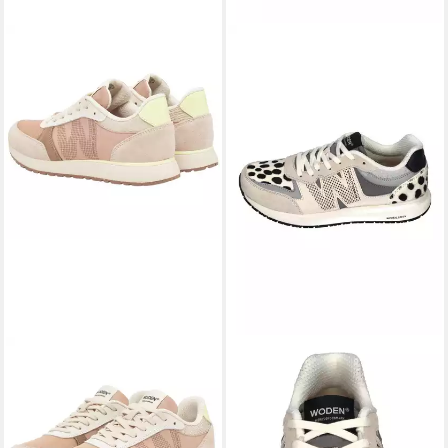
WODEN
WODEN
Ronja Tricolor
RIGMOR ANIMAL WL678
(Wildleder/Textil) taupe/multi
Sneaker Dalmatian
139,95 €
Damen Sneaker
lieferbar - in 2-3 Werktagen bei dir