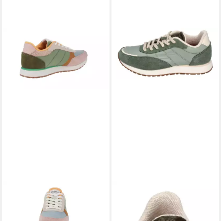
WODEN
WODEN
Woden WL740 Ronja -
NELLIE SOFT REFLECTIVE
Damen Schuhe Sneaker -
WL721 Sneaker Algae