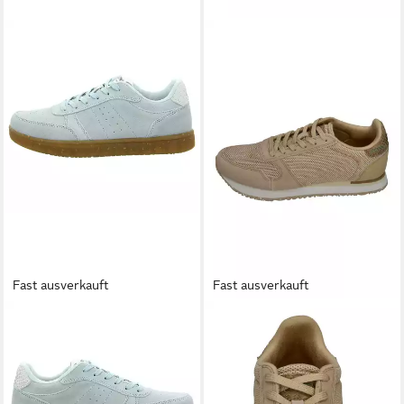
Fast ausverkauft
Fast ausverkauft
WODEN
WODEN
Bjork Suede Sneaker
YDUN ICON WL032 Sneaker
ab 85,00 €
Coffee Cream
lieferbar - in 3-4 Werktagen bei dir
95,99 €
UVP
119,90 €
-20%