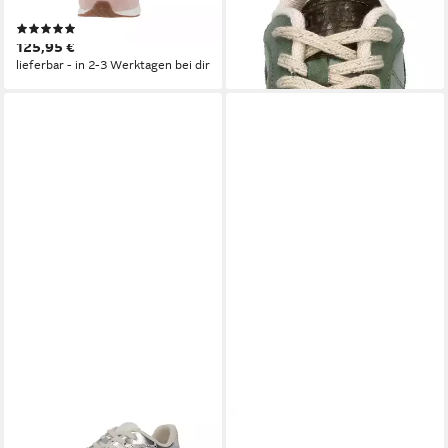
71,94 €
911-Algae-Multi Sneaker
UVP
119,90 €
(2)
-40%
125,95 €
lieferbar - in 3-4 Werktagen bei dir
lieferbar - in 2-3 Werktagen bei dir