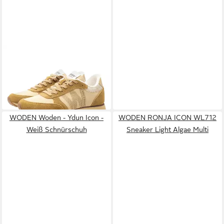
WODEN
Ronja (Leder/Textil)
beige/khaki Damen Sneaker
109,96 €
lieferbar - in 3-4 Werktagen bei dir
WODEN Woden - Ydun Icon -
WODEN RONJA ICON WL712
Weiß Schnürschuh
Sneaker Light Algae Multi