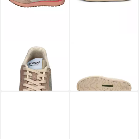
WODEN
WODEN
RONJA WL740 Sneaker Ivory
Bjork Sneaker (1-tlg)
119,00 €
Blush
leider ausverkauft
ab 95,99 €
UVP
119,90 €
-20%
lieferbar - in 3-4 Werktagen bei dir