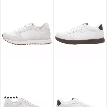
WODEN
WODEN
Ronja Sneaker
Bjork Mix Sneaker
(2)
ab 117,14 €
ab 118,70 €
lieferbar - in 2-3 Werktagen bei dir
lieferbar - in 3-4 Werktagen bei dir