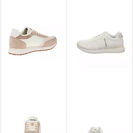
WODEN
WODEN
Woden WL740 Ronja -
WL997 511 Schnürschuh
99,95 €