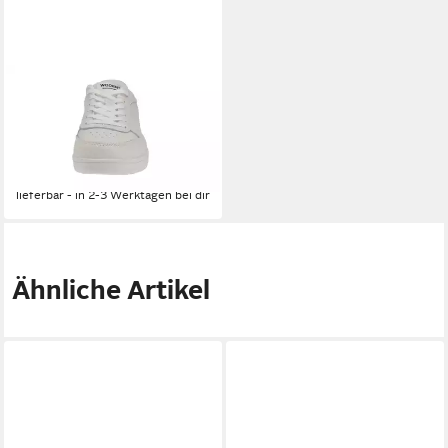
WODEN
Woden WL645 Bjork - Damen
Sneaker - 511-Blanc-de-Blanc
Sneaker
113,04 €
lieferbar - in 2-3 Werktagen bei dir
Ähnliche Artikel