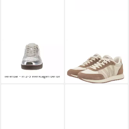
WODEN
WODEN
Woden WL598 Bjork Leather
Ronja (Leder/Textil)
- Damen Schuhe Sneaker -
beige/braun Damen Sneaker
109,96 €
039-Silver Sneaker
lieferbar - in 3-4 Werktagen bei dir
113,04 €
lieferbar - in 2-3 Werktagen bei dir