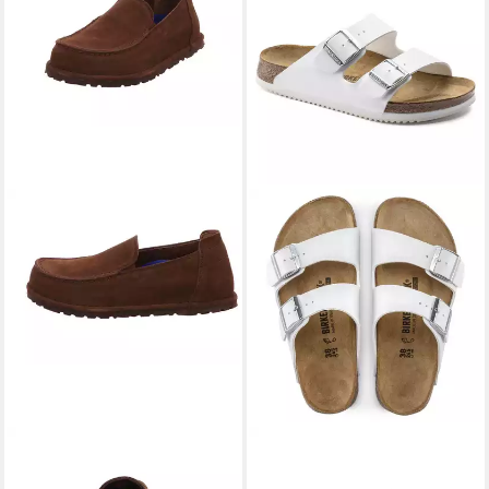
BIRKENSTOCK
Utti Slip
BIRKENSTOCK
ARIZONA
On[Schuhe] Slipper
Herren und Damen Sandalen