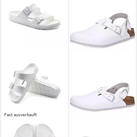
Fast ausverkauft
BIRKENSTOCK
Arizona
BIRKENSTOCK
Tokio weiß
Pantolette aus EVA
Hausschuh