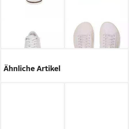
BIRKENSTOCK
Lena Sneaker
BIRKENSTOCK
Sneaker
139,50 €
134,54 €
UVP
150,00 €
UVP
149,99 €
-7%
-10%
Ähnliche Artikel