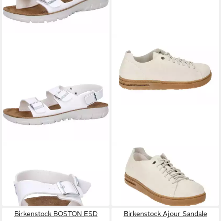
BIRKENSTOCK
Kano
BIRKENSTOCK
1024632
Hausschuh
Schnürschuh
ab 63,19 €
180,00 €
Birkenstock BOSTON ESD
Birkenstock Ajour Sandale