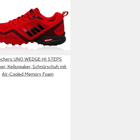
ALAND
Bequeme und
tionale Outdoor-Schuhe
6,90 €
zeitschuhe Sneaker
UVP
66,90 €
0 €/ 1 Paar)
%
+17
echers UNO WEDGE-HI STEPS
er, Keilsneaker, Schnürschuh mit
Air-Cooled Memory Foam