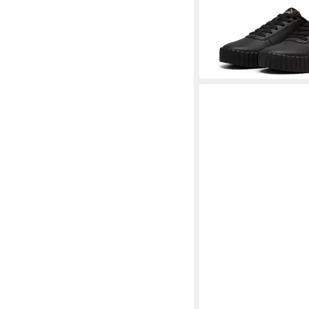
-25%
+9
CELAL GÜLTEKIN
Pla
Keilabsatz Weißer Ab