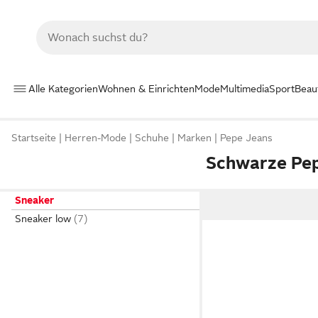
Alle Kategorien
Wohnen & Einrichten
Mode
Multimedia
Sport
Beau
Startseite
Herren-Mode
Schuhe
Marken
Pepe Jeans
Schwarze Pep
Sneaker
Sneaker low