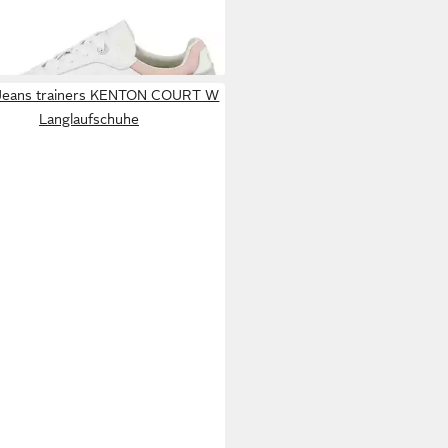
4,55 €
zeitschuhe, Halbschuhe,
UVP
89,00 €
ürschuhe
%
Jeans trainers KENTON COURT W
Langlaufschuhe