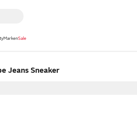
ty
Marken
Sale
e Jeans Sneaker