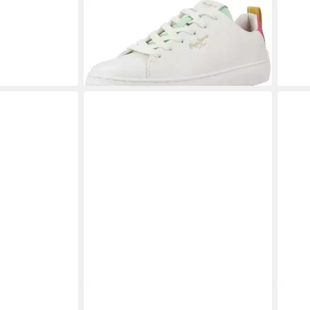
LOCK Sneaker
PEPE JEANS
CAMDEN STREET W
PEP
Sneaker
FIER
47,50 €
119,
UVP
95,00 €
-50%
Print Damen
PEPE JEANS
trainers YARA
PEP