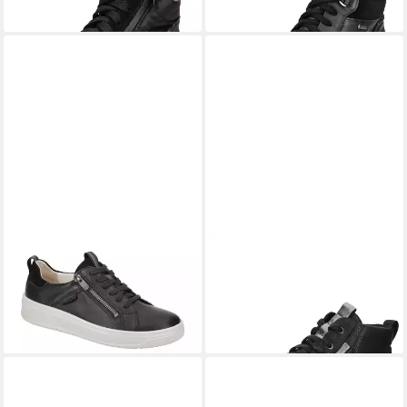
LEGERO
2-000249-0100
LEGERO
Legero Sneaker
Schnürschuh
Nappaleder Sneaker
ab 120,00 €
ab 149,95 €
+2