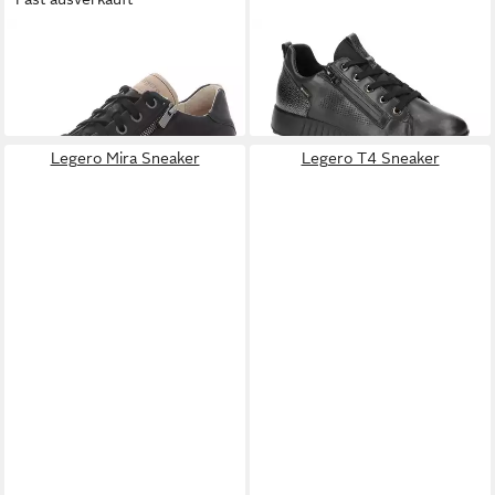
LEGERO
Fresh Sneaker
LEGERO
5-09641-01
ab 112,75 €
Schnürschuh
130,00 €
+1
Legero Mira Sneaker
Legero T4 Sneaker