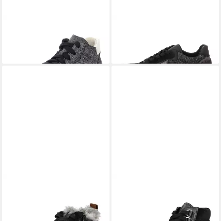
LEGERO
Silence Sneaker
LEGERO
Sneaker
140,00 €
Weite G
149,95 €
LEGERO
Legero Sneaker
LEGERO
Legero Sneaker
Textil Sneaker
Nappaleder Sneaker
150,00 €
150,00 €