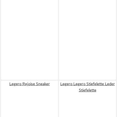
Legero Rejoise Sneaker
Legero Legero Stiefelette Leder
Stiefelette