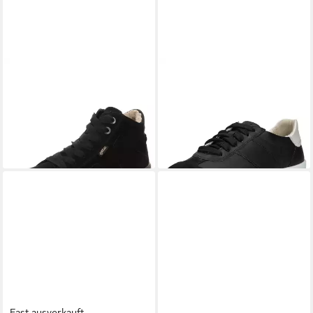
LEGERO
Legero Stiefelette
LEGERO
Legero Sneaker
Leder Ankleboots
Nappaleder Sneaker
ab 112,00 €
ab 92,95 €
140,00 €
UVP
110,00 €
-20%
-16%
+4
Fast ausverkauft