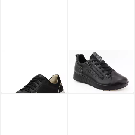
LEGERO
Legero Sneaker
LEGERO
Essence Nappa GTX
Nappaleder Sneaker
Sneaker
95,95 €
99,90 €
UVP
120,00 €
UVP
130,00 €
(99,90 €/ 1 Paar)
-20%
-23%