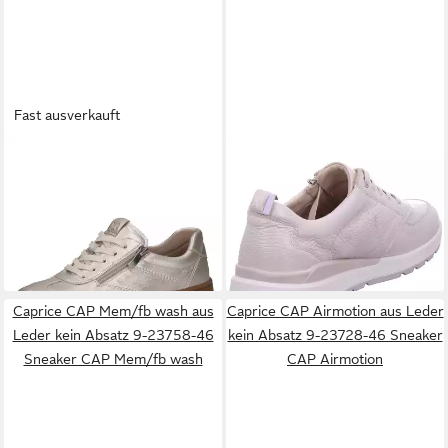
Fast ausverkauft
CAPRICE
CAP Climo FB aus
CAPRICE
Schnürschuh
ab 77,95 €
Leder kein Absatz 9-23761-
UVP
109,95 €
63,95 €
46 Sneaker CAP Climo FB
UVP
89,95 €
-29%
-29%
Caprice CAP Mem/fb wash aus
Caprice CAP Airmotion aus Leder
Leder kein Absatz 9-23758-46
kein Absatz 9-23728-46 Sneaker
Sneaker CAP Mem/fb wash
CAP Airmotion