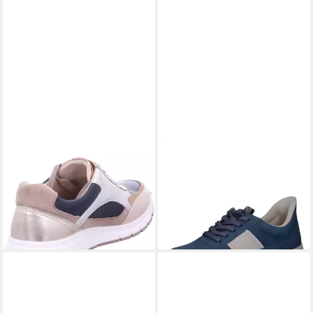
CAPRICE
Schnürschuh
CAPRICE
Sneaker Leder .
ab 61,95 €
UVP
89,95 €
Sneaker (1-tlg)
71,95 €
-31%
UVP
99,95 €
-28%