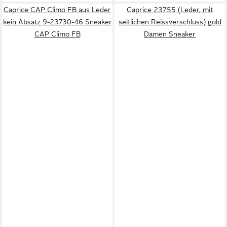
Caprice CAP Climo FB aus Leder
Caprice 23755 (Leder, mit
kein Absatz 9-23730-46 Sneaker
seitlichen Reissverschluss) gold
CAP Climo FB
Damen Sneaker