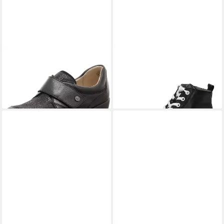
CAPRICE
Slipper
CAPRICE
Sneaker Leder .
ab 65,26 €
UVP
79,99 €
Sneaker (1-tlg)
48,95 €
-18%
UVP
89,95 €
-46%