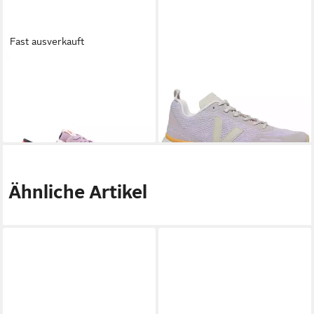
Fast ausverkauft
VEJA
Volley Suede Detox
VEJA
Veja Impala Engineered
Sneaker
Sneaker
135,00 €
99,95 €
UVP
139,95 €
-29%
Ähnliche Artikel