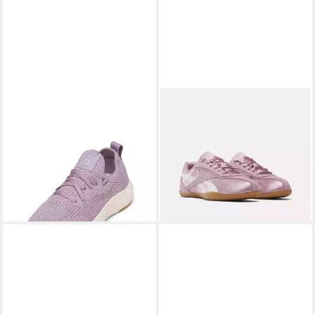
MARC O'POLO
aus
REEBOK CLASSIC
ULTRA LO
recyceltem Polyester Sneaker
Sneaker
52,95 €
89,99 €
UVP
99,95 €
-47%
+1