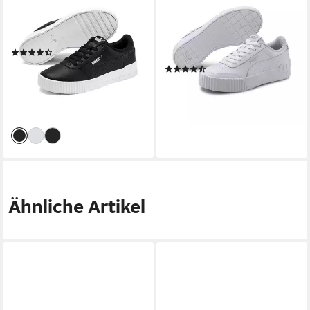
CARINA L Sneaker mit
CARINA LIFT TW Sneaker
perforierten Details,
mit perforiertem
rutschfeste Gummilaufsohle
Obermaterial, mit
(642)
Gummilaufsohle, mit
ab 52,99 €
UVP
64,95 €
(244)
Schnürung
ab 41,99 €
-18%
UVP
69,95 €
-40%
lieferbar - in 1-2 Werktagen bei dir
lieferbar - in 1-2 Werktagen bei dir
Ähnliche Artikel