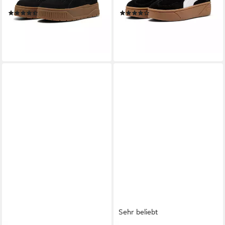
sportlicher Stil
Schnürung
(8)
(13)
79,99 €
66,99 €
lieferbar - in 3-5 Werktagen bei dir
lieferbar - in 1-2 Werktagen bei dir
+1
Sehr beliebt