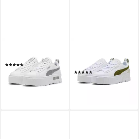
PUMA
PUMA
Mayze Glitter Sneakers
MAYZE LTH WN'S Sneaker
Mädchen Sneaker
mit Plateau-Sohle,
(4)
herausnehmbare Innensohle
79,95 €
(5)
lieferbar - in 3-4 Werktagen bei dir
80,99 €
UVP
99,95 €
-19%
lieferbar - in 1-2 Werktagen bei dir