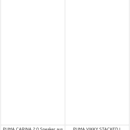
PUMA CARINA 2.0 Sneaker aus
PUMA VIKKY STACKED L