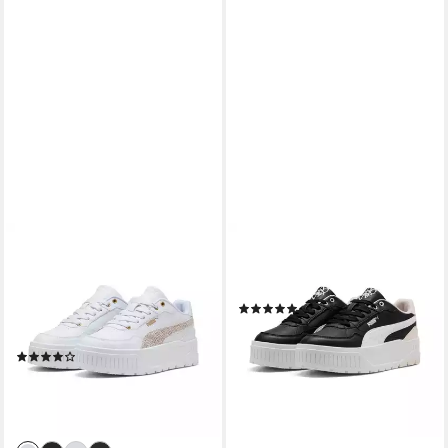
PUMA
PUMA
KARMEN II IDOL TOPCAT
Karmen II Idol With Love
Sneaker für sportliche
Sneakers Damen Sneaker
(2)
Aktivitäten und Streetwear,
69,95 €
mit Schnürung
(4)
ab 79,99 €
lieferbar - in 3-4 Werktagen bei dir
lieferbar - in 1-2 Werktagen bei dir