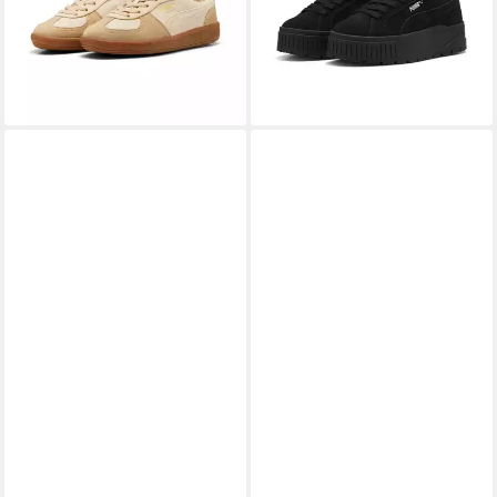
74,95 €
Schnürung
lieferbar - in 3-4 Werktagen bei dir
ab 80,99 €
UVP
99,95 €
-19%
lieferbar - in 1-2 Werktagen bei dir