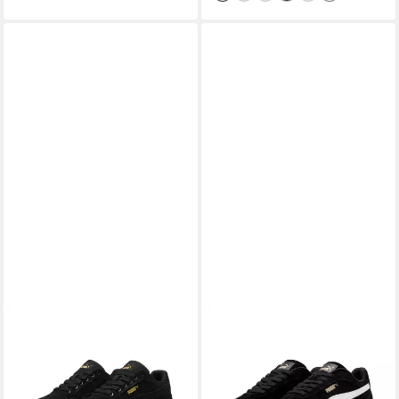
PUMA
PUMA
KARMEN II IDOL SD Sneaker
CLUB II ERA PLATFORM SD
für aktiven Alltag, mit
WNS Sneaker sportlicher Stil,
SoftFoam+ Einlegesohle,
mit Gummilaufsohle, mit