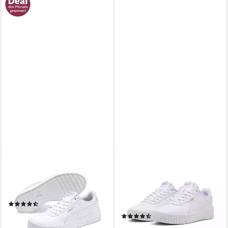
PUMA
PUMA
CARINA L Sneaker mit
CARINA 30 JR Sneaker mit
perforierten Details,
Schnürung, leicht profiliertes
rutschfeste Gummilaufsohle
Laufsohlenprofil, für
(642)
Jugendliche
44,99 €
UVP
64,95 €
(19)
nur diesen Monat
ab 36,99 €
UVP
44,95 €