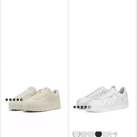
PUMA
PUMA
KARMEN II Sneaker mit
CARINA STREET Sneaker für
markanter Plateausohle,
Alltag, mit leicht erhöhtem
robuste Gummilaufsohle
Plateau, mit Textil-
(56)
Innenmaterial
54,99 €
UVP
74,95 €
(184)
49,99 €
-27%
UVP
69,95 €
lieferbar - in 1-2 Werktagen bei dir
-29%
lieferbar - in 1-2 Werktagen bei dir
+10