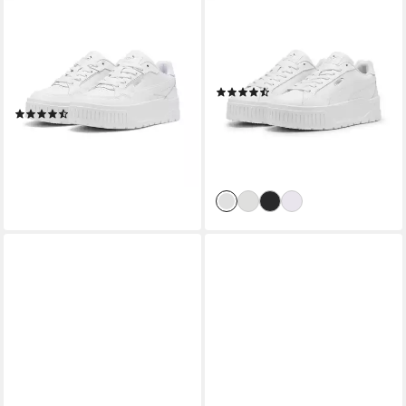
PUMA
PUMA
KARMEN II IDOL Sneaker für
KARMEN II L Sneaker mit
sportliche Anlässe, mit
markanter Plateausohle, mit
SoftFoam+ Einlegesohle, aus
Schnürverschluss
(97)
Leder
ab 59,99 €
UVP
74,95 €
(17)
ab 71,99 €
-20%
lieferbar - in 1-2 Werktagen bei dir
lieferbar - in 1-2 Werktagen bei dir