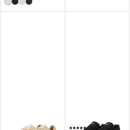
PUMA
PUMA
PALERMO LUX WNS Sneaker
Karmen II Sneakers Damen
mit Plateausohle, aus Leder,
Sneaker
(5)
mit Gummilaufsohle, mit