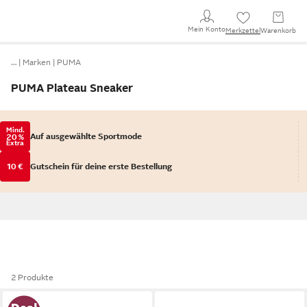
Mein Konto
Merkzettel
Warenkorb
…
Marken
PUMA
PUMA Plateau Sneaker
Mind.
Auf ausgewählte Sportmode
20 %
Extra
10 €
Gutschein für deine erste Bestellung
2 Produkte