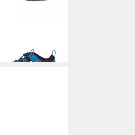
A
Manatee Kids Outdoorsandale
75 €