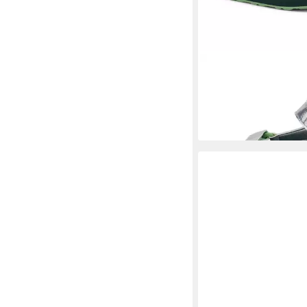
TEVA
Outdoorsandal
43,85 €