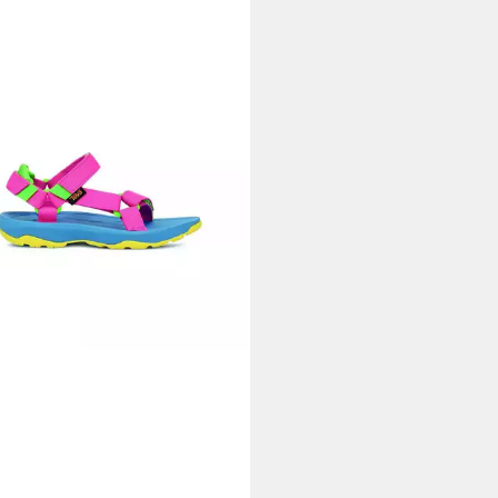
A
Hurricane XLT 2 Kids
oorsandale
5 €