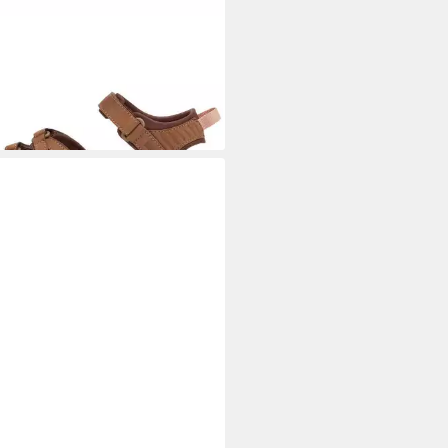
A
Tirra Leather Womens
oorsandale
05 €