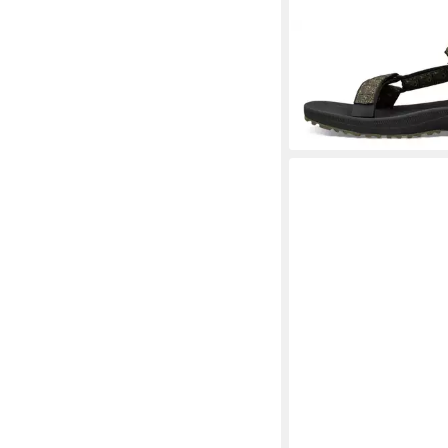
TEVA
Winsted Sandal
mit Klettverschluss
ab 60,26 €
+1