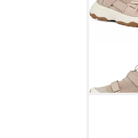
TEVA
Outflow Univer
Outdoorsandale
102,55 €
UVP
119,90 €
-14%