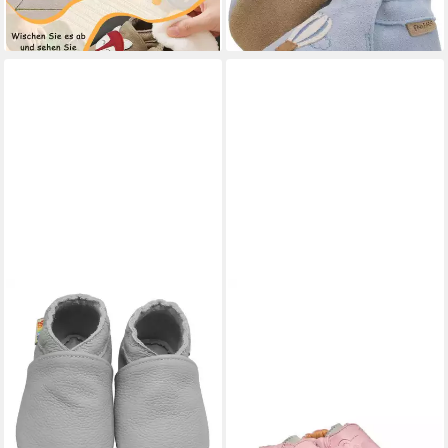
Schuh aus echtem
Leder,Barfußgefühl &
rutschfester Sohle