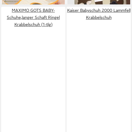
Schuh aus echtem
Leder,Barfußgefühl &
MAXIMO GOTS BABY-
Kaiser Babyschuh 2000 Lammfell
rutschfester Sohle
Schuhe,langer Schaft Ringel
Krabbelschuh
Krabbelschuh (1-tlg)