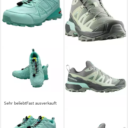
Sehr beliebt
Fast ausverkauft
NOWALAND
Wanderschuhe
SALOMON
X ULTRA 360 W
multifunktionaler
Wanderschuh wasserdicht