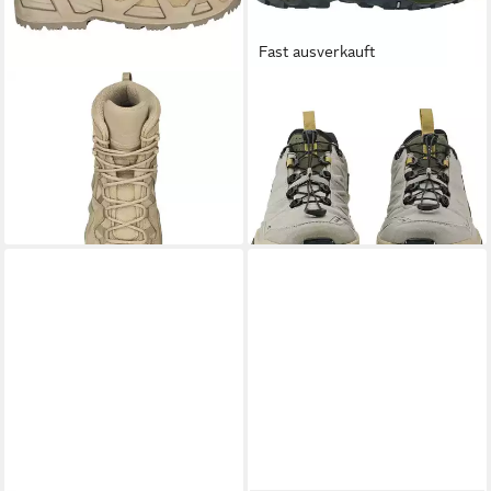
Fast ausverkauft
LOWA
ZEPHYR MK2 GTX
LOWA
MADDOX PRO GTX
MID Wanderstiefel
LO SL Wanderschuh
ab 175,89 €
ab 131,95 €
UVP
190,00 €
UVP
180,00 €
-7%
-27%
+2
+2