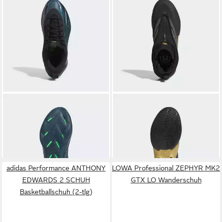
ADIDAS PERFORMANCE
ADIDAS PERFORMANCE
ANTHONY EDWARDS 1 LOW
D.O.N. ISSUE 7 SCHUH
110,00 €
120,00 €
BASKETBALLSCHUH
Basketballschuh (2-tlg)
Basketballschuh (2-tlg)
adidas Performance ANTHONY
LOWA Professional ZEPHYR MK2
EDWARDS 2 SCHUH
GTX LO Wanderschuh
Basketballschuh (2-tlg)