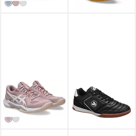
+2
ASICS
GEL-TACTIC 13
JAKO
J-Yard Pro Hallenschuh
ab 32,99 €
Hallenschuh
UVP
39,95 €
ab 74,99 €
UVP
110,00 €
-17%
-32%