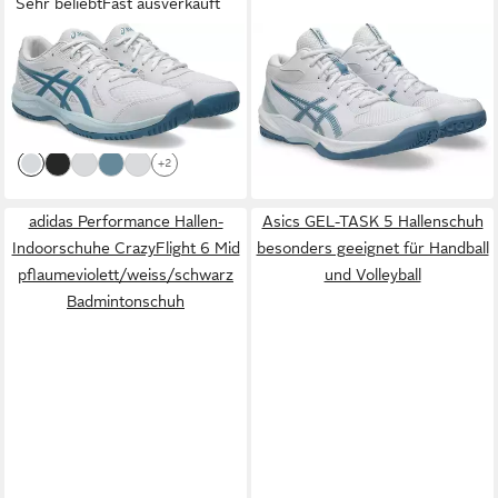
Sehr beliebt
Fast ausverkauft
ASICS
UPCOURT 6
ASICS
GEL-TASK MT 4
Hallenschuh besonders
Hallenschuh für Hallensport
ab 55,99 €
ab 80,99 €
geeignet für Handball und
UVP
65,00 €
UVP
100,00 €
Volleyball
-14%
-19%
+2
adidas Performance Hallen-
Asics GEL-TASK 5 Hallenschuh
Indoorschuhe CrazyFlight 6 Mid
besonders geeignet für Handball
pflaumeviolett/weiss/schwarz
und Volleyball
Badmintonschuh